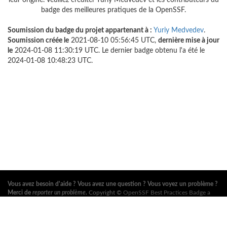
leur origine. Veuillez créditer Yuriy Medvedev et les contributeurs du
badge des meilleures pratiques de la OpenSSF.
Soumission du badge du projet appartenant à :
Yuriy Medvedev
.
Soumission créée le
2021-08-10 05:56:45 UTC,
dernière mise à jour
le
2024-01-08 11:30:19 UTC. Le dernier badge obtenu l'a été le
2024-01-08 10:48:23 UTC.
Vous avez besoin d'aide ? Vous avez une question ? Vous voyez un problème ?
Merci de
reporter un problème
.
Copyright ©
OpenSSF Best Practices Badge a
Series of LF Projects, LLC
. Pour les conditions d'utilisation du site web, la
politique de marque ou autres règlements du projet, voir
ces règlements
. Pour
plus d'information, voir les sites web de l'
Open Source Security Foundation
(OpenSSF)
et de la
Fondation Linux
. Tous droits réservés. Consultez notre