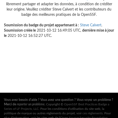
librement partager et adapter les données, à condition de créditer
leur origine. Veuillez créditer Steve Calvert et les contributeurs du
badge des meilleures pratiques de la OpenSSF.
Soumission du badge du projet appartenant à :
Steve Calvert
.
Soumission créée le
2021-10-12 16:49:05 UTC,
dernière mise à jour
le
2021-10-12 16:52:27 UTC.
Vous avez besoin d'aide ? Vous avez une question ? Vous voyez un problème ?
Merci de
reporter un problème
.
Copyright ©
OpenSSF Best Practices Badge a
Series of LF Projects, LLC
. Pour les conditions d'utilisation du site web, la
politique de marque ou autres règlements du projet, voir
ces règlements
. Pour
plus d'information, voir les sites web de l'
Open Source Security Foundation