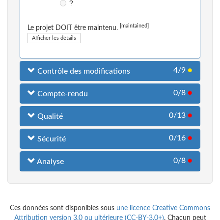
?
[maintained]
Le projet DOIT être maintenu.
Afficher les détails
4/9
●
Contrôle des modifications
0/8
●
Compte-rendu
0/13
●
Qualité
0/16
●
Sécurité
0/8
●
Analyse
Ces données sont disponibles sous
une licence Creative Commons
Attribution version 3.0 ou ultérieure (CC-BY-3.0+)
. Chacun peut