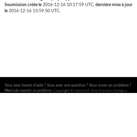
Soumission créée le
2016-12-16 10:17:59 UTC,
dernière mise à jour
le
2016-12-16 13:59:50 UTC.
Vous avez besoin d'aide ? Vous avez une question ? Vous voyez un problème ?
Merci de
reporter un problème
.
Copyright ©
OpenSSF Best Practices Badge a
Series of LF Projects, LLC
. Pour les conditions d'utilisation du site web, la
politique de marque ou autres règlements du projet, voir
ces règlements
. Pour
plus d'information, voir les sites web de l'
Open Source Security Foundation
(OpenSSF)
et de la
Fondation Linux
. Tous droits réservés. Consultez notre
politique de confidentialité
.
Cette traduction peut contenir des erreurs. En cas de conflit, la version anglaise
originale fait foi.