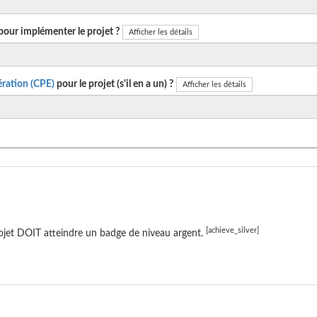
pour implémenter le projet ?
Afficher les détails
ration (CPE)
pour le projet (s'il en a un) ?
Afficher les détails
[achieve_silver]
ojet DOIT atteindre un badge de niveau argent.