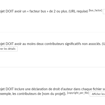
[bus_factor]
ojet DOIT avoir un « facteur bus » de 2 ou plus. (URL requise)
ojet DOIT avoir au moins deux contributeurs significatifs non associés. (
her les détails
ojet DOIT inclure une déclaration de droit d'auteur dans chaque fichier so
[copyright_per_file]
exemple, les contributeurs de [nom du projet]).
Afficher les