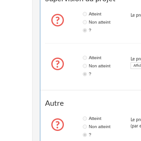
Atteint
Le pr
Non atteint
?
Atteint
Le pr
Non atteint
Affic
?
Autre
Atteint
Le pr
Non atteint
(par 
?