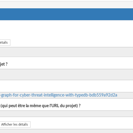
étails
et ?
e-graph-for-cyber-threat-intelligence-with-typedb-bdb559a92d2a
 (qui peut être la même que l'URL du projet) ?
Afficher les détails