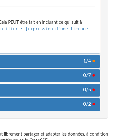
ela PEUT être fait en incluant ce qui suit à
entifier : [expression d'une licence
1/4
●
0/7
●
0/5
●
0/2
●
t librement partager et adapter les données, à condition