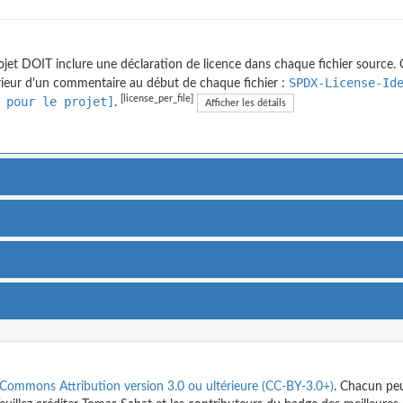
ojet DOIT inclure une déclaration de licence dans chaque fichier source. C
SPDX-License-Id
érieur d'un commentaire au début de chaque fichier :
[license_per_file]
 pour le projet]
.
Afficher les détails
 Commons Attribution version 3.0 ou ultérieure (CC-BY-3.0+)
. Chacun peu