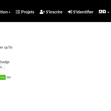
tion
Projets
S'inscrire
S'identifier
er qu'ils
u badge
ils
ou