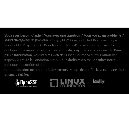
Vous avez besoin d'aide ? Vous avez une question ? Vous voyez un problème ?
Merci de
reporter un problème
.
Copyright ©
OpenSSF Best Practices Badge a
Series of LF Projects, LLC
. Pour les conditions d'utilisation du site web, la
politique de marque ou autres règlements du projet, voir
ces règlements
. Pour
plus d'information, voir les sites web de l'
Open Source Security Foundation
(OpenSSF)
et de la
Fondation Linux
. Tous droits réservés. Consultez notre
politique de confidentialité
.
Cette traduction peut contenir des erreurs. En cas de conflit, la version anglaise
originale fait foi.