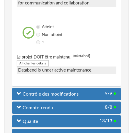
for communication and collaboration.
Atteint
Non atteint
?
[maintained]
Le projet DOIT être maintenu.
Afficher les détails
Databend is under active maintenance.
9/9
●
Contrôle des modifications
8/8
●
Compte-rendu
13/13
●
Qualité