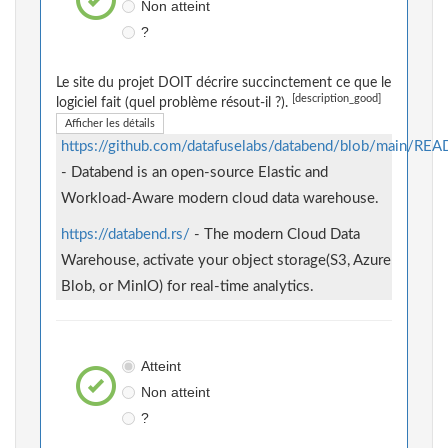
Non atteint
?
Le site du projet DOIT décrire succinctement ce que le
[description_good]
logiciel fait (quel problème résout-il ?).
Afficher les détails
https://github.com/datafuselabs/databend/blob/main/R
- Databend is an open-source Elastic and
Workload-Aware modern cloud data warehouse.
https://databend.rs/
- The modern Cloud Data
Warehouse, activate your object storage(S3, Azure
Blob, or MinIO) for real-time analytics.
Atteint
Non atteint
?