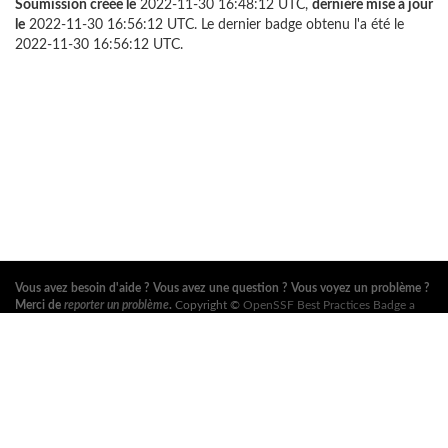
Soumission créée le
2022-11-30 16:48:12 UTC,
dernière mise à jour
le
2022-11-30 16:56:12 UTC. Le dernier badge obtenu l'a été le
2022-11-30 16:56:12 UTC.
Vous avez besoin d'aide ? Vous avez une question ? Vous voyez un problème ?
Merci de
reporter un problème
.
Copyright ©
OpenSSF Best Practices Badge a
Series of LF Projects, LLC
. Pour les conditions d'utilisation du site web, la
politique de marque ou autres règlements du projet, voir
ces règlements
. Pour
plus d'information, voir les sites web de l'
Open Source Security Foundation
(OpenSSF)
et de la
Fondation Linux
. Tous droits réservés. Consultez notre
politique de confidentialité
.
Cette traduction peut contenir des erreurs. En cas de conflit, la version anglaise
originale fait foi.