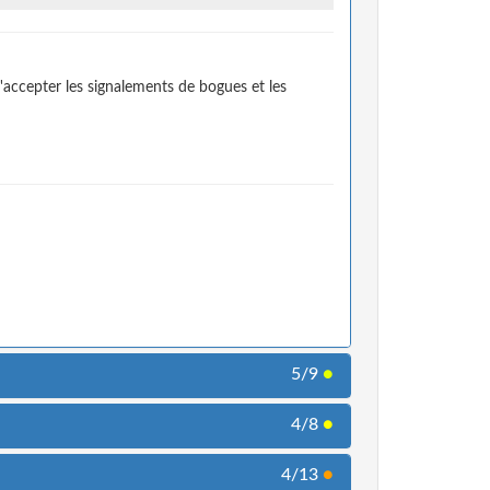
accepter les signalements de bogues et les
5/9
●
4/8
●
4/13
●