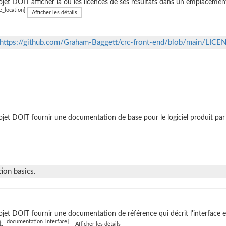
ojet DOIT afficher la ou les licences de ses résultats dans un emplacemen
e_location]
Afficher les détails
https://github.com/Graham-Baggett/crc-front-end/blob/main/LICE
ojet DOIT fournir une documentation de base pour le logiciel produit par 
ion basics.
ojet DOIT fournir une documentation de référence qui décrit l'interface ext
[documentation_interface]
t.
Afficher les détails