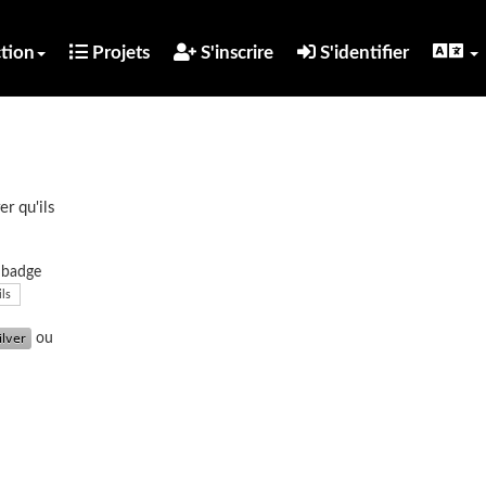
tion
Projets
S'inscrire
S'identifier
er qu'ils
u badge
ils
ou