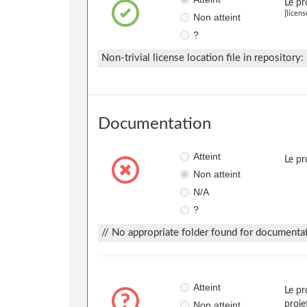
Le pr
[licens
Non atteint
?
Non-trivial license location file in repository:
Documentation
Atteint
Le pr
Non atteint
N/A
?
// No appropriate folder found for documentat
Atteint
Le pr
Non atteint
proje