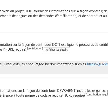
te Web du projet DOIT fournir des informations sur la façon d'obtenir, 
lements de bogues ou des demandes d'amélioration) et de contribuer au l
ormation sur la façon de contribuer DOIT expliquer le processus de contrib
[contribution]
sés ?) (URL requise)
Afficher les détails
 pull requests, as encouraged by documentation such as
https://guide
nformations sur la façon de contribuer DEVRAIENT inclure les exigences 
[contribution_requ
éférence à toute norme de codage requise). (URL requise)