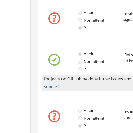
Atteint
Le si
Non atteint
signa
?
Atteint
L'inf
Non atteint
utili
?
Projects on GitHub by default use issues and
source/
.
Atteint
Les i
Non atteint
une r
?