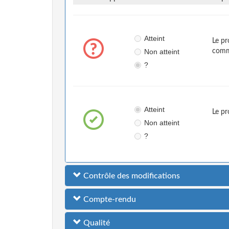
Atteint
Le pr
Non atteint
comme
?
Atteint
Le pr
Non atteint
?
Contrôle des modifications
Compte-rendu
Qualité