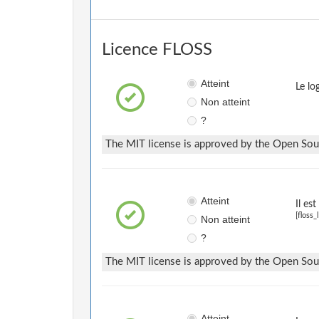
Licence FLOSS
Atteint
Le lo
Non atteint
?
The MIT license is approved by the Open Sourc
Atteint
Il es
[floss_
Non atteint
?
The MIT license is approved by the Open Sourc
Atteint