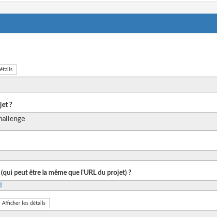
étails
et ?
hallenge
 (qui peut être la même que l'URL du projet) ?
d
Afficher les détails