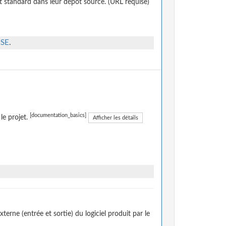
t standard dans leur dépôt source. (URL requise)
NSE
.
[documentation_basics]
le projet.
Afficher les détails
erne (entrée et sortie) du logiciel produit par le