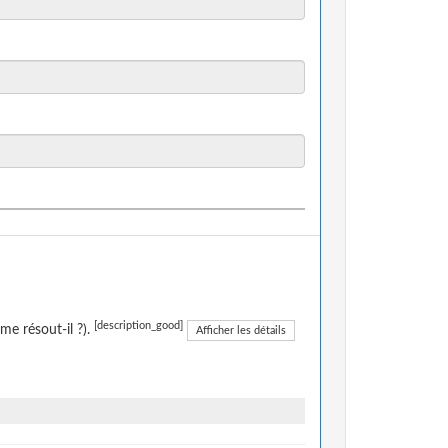
[description_good]
me résout-il ?).
Afficher les détails