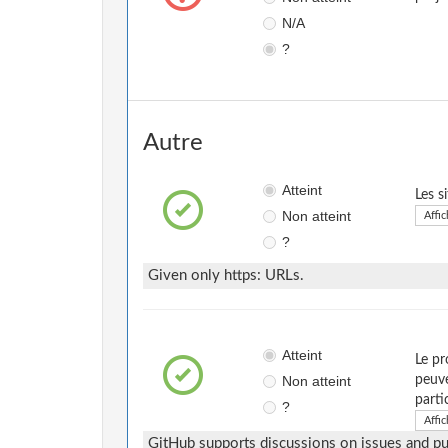
N/A
?
Autre
Atteint
Les s
Non atteint
Affic
?
Given only https: URLs.
Atteint
Le pr
Non atteint
peuve
parti
?
Affic
GitHub supports discussions on issues and pul