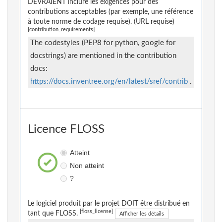
DEVRAIENT inclure les exigences pour des
contributions acceptables (par exemple, une référence
à toute norme de codage requise). (URL requise)
[contribution_requirements]
The codestyles (PEP8 for python, google for
docstrings) are mentioned in the contribution
docs:
https://docs.inventree.org/en/latest/sref/contrib
.
Licence FLOSS
Atteint
Non atteint
?
Le logiciel produit par le projet DOIT être distribué en
[floss_license]
tant que FLOSS.
Afficher les détails