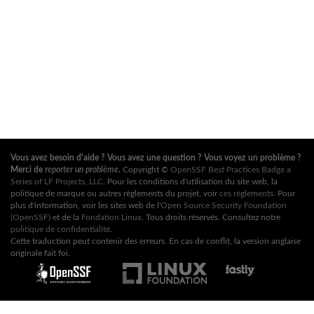
Vous avez besoin d'aide ? Vous avez une question ? Vous voyez un problème ?
Merci de
reporter un problème
.
Copyright ©
OpenSSF Best Practices Badge a
Series of LF Projects, LLC
. Pour les conditions d'utilisation du site web, la
politique de marque ou autres règlements du projet, voir
ces règlements
. Pour
plus d'information, voir les sites web de l'
Open Source Security Foundation
(OpenSSF)
et de la
Fondation Linux
. Tous droits réservés. Consultez notre
politique de confidentialité
.
Cette traduction peut contenir des erreurs. En cas de conflit, la version anglaise
originale fait foi.