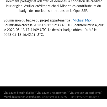
librement partager et adapter les données, à condition de créditer
leur origine. Veuillez créditer Michael Mior et les contributeurs du
badge des meilleures pratiques de la OpenSSF.
Soumission du badge du projet appartenant à :
Michael Mior
.
Soumission créée le
2023-05-12 12:33:45 UTC,
dernière mise à jour
le
2023-05-18 17:41:09 UTC. Le dernier badge obtenu l'a été le
2023-05-18 16:42:19 UTC.
Vous avez besoin d'aide ? Vous avez une question ? Vous voyez un problème ?
Merci de
reporter un problème
.
Copyright ©
OpenSSF Best Practices Badge a
Series of LF Projects, LLC
. Pour les conditions d'utilisation du site web, la
politique de marque ou autres règlements du projet, voir
ces règlements
. Pour