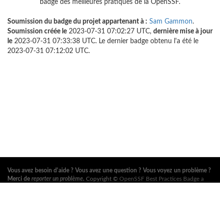
badge des meilleures pratiques de la OpenSSF.
Soumission du badge du projet appartenant à :
Sam Gammon
.
Soumission créée le
2023-07-31 07:02:27 UTC,
dernière mise à jour
le
2023-07-31 07:33:38 UTC. Le dernier badge obtenu l'a été le
2023-07-31 07:12:02 UTC.
Vous avez besoin d'aide ? Vous avez une question ? Vous voyez un problème ?
Merci de
reporter un problème
.
Copyright ©
OpenSSF Best Practices Badge a
Series of LF Projects, LLC
. Pour les conditions d'utilisation du site web, la
politique de marque ou autres règlements du projet, voir
ces règlements
. Pour
plus d'information, voir les sites web de l'
Open Source Security Foundation
(OpenSSF)
et de la
Fondation Linux
. Tous droits réservés. Consultez notre