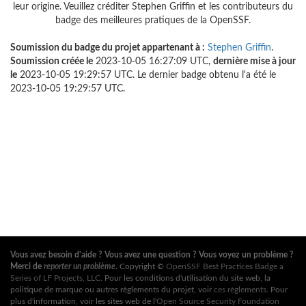
leur origine. Veuillez créditer Stephen Griffin et les contributeurs du
badge des meilleures pratiques de la OpenSSF.
Soumission du badge du projet appartenant à :
Stephen Griffin
.
Soumission créée le
2023-10-05 16:27:09 UTC,
dernière mise à jour
le
2023-10-05 19:29:57 UTC. Le dernier badge obtenu l'a été le
2023-10-05 19:29:57 UTC.
Vous avez besoin d'aide ? Vous avez une question ? Vous voyez un problème ?
Merci de
reporter un problème
.
Copyright ©
OpenSSF Best Practices Badge a
Series of LF Projects, LLC
. Pour les conditions d'utilisation du site web, la
politique de marque ou autres règlements du projet, voir
ces règlements
. Pour
plus d'information, voir les sites web de l'
Open Source Security Foundation