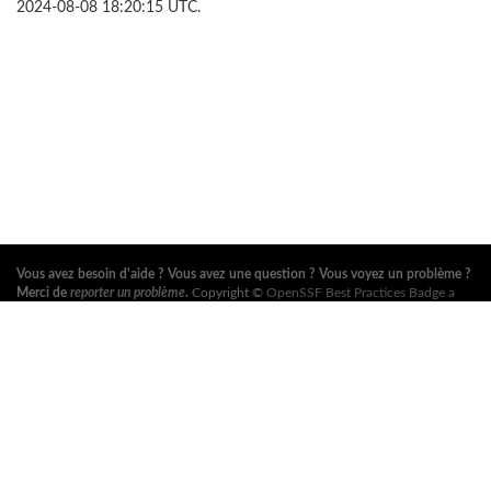
2024-08-08 18:20:15 UTC.
Vous avez besoin d'aide ? Vous avez une question ? Vous voyez un problème ?
Merci de
reporter un problème
.
Copyright ©
OpenSSF Best Practices Badge a
Series of LF Projects, LLC
. Pour les conditions d'utilisation du site web, la
politique de marque ou autres règlements du projet, voir
ces règlements
. Pour
plus d'information, voir les sites web de l'
Open Source Security Foundation
(OpenSSF)
et de la
Fondation Linux
. Tous droits réservés. Consultez notre
politique de confidentialité
.
Cette traduction peut contenir des erreurs. En cas de conflit, la version anglaise
originale fait foi.