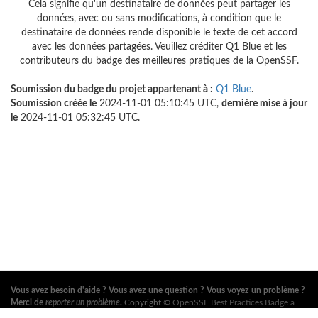
Cela signifie qu'un destinataire de données peut partager les
données, avec ou sans modifications, à condition que le
destinataire de données rende disponible le texte de cet accord
avec les données partagées. Veuillez créditer Q1 Blue et les
contributeurs du badge des meilleures pratiques de la OpenSSF.
Soumission du badge du projet appartenant à :
Q1 Blue
.
Soumission créée le
2024-11-01 05:10:45 UTC,
dernière mise à jour
le
2024-11-01 05:32:45 UTC.
Vous avez besoin d'aide ? Vous avez une question ? Vous voyez un problème ?
Merci de
reporter un problème
.
Copyright ©
OpenSSF Best Practices Badge a
Series of LF Projects, LLC
. Pour les conditions d'utilisation du site web, la