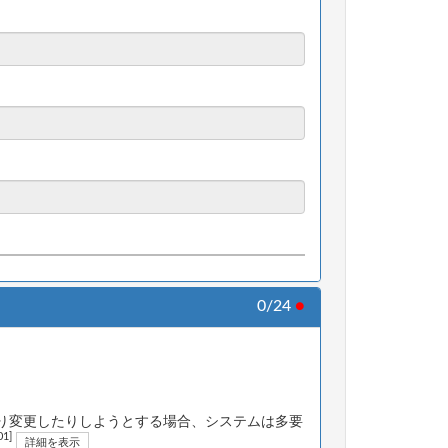
0/24
●
り変更したりしようとする場合、システムは多要
01]
詳細を表示