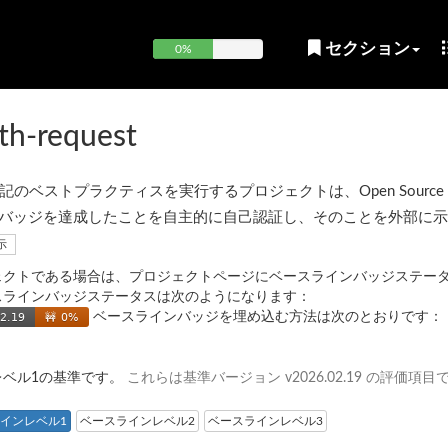
セクション
0%
th-request
ベストプラクティスを実行するプロジェクトは、Open Source Sec
OpenSSF) バッジを達成したことを自主的に自己認証し、そのことを外部に
示
ェクトである場合は、プロジェクトページにベースラインバッジステー
スラインバッジステータスは次のようになります：
ベースラインバッジを埋め込む方法は次のとおりです：
レベル1の基準です。
これらは基準バージョン v2026.02.19 の評価項目
インレベル1
ベースラインレベル2
ベースラインレベル3