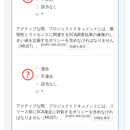
該当なし
?
アクティブな間、プロジェクトドキュメントには、脆
弱性とライセンスに関連するSCA調査結果の修復のし
きい値を定義するポリシーを含めなければなりません
[OSPS-VM-05.01]
（MUST）。
詳細を表示
適合
不適合
該当なし
?
アクティブな間、プロジェクトドキュメントには、リ
リース前にSCA違反に対処するポリシーを含めなけれ
[OSPS-VM-05.02]
ばなりません（MUST）。
詳細を表示