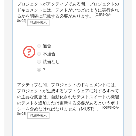
プロジェクトがアクティブである間、プロジェクトの
ドキュメントには、テストがいつどのように実行され
[OSPS-QA-
るかを明確に記載する必要があります。
06.02]
詳細を表示
適合
不適合
該当なし
?
アクティブな間、プロジェクトのドキュメントには、
プロジェクトが生成するソフトウェアに対するすべて
の主要な変更は、自動化されたテストスイートの機能
のテストを追加または更新する必要があるというポリ
[OSPS-QA-
シーを含めなければなりません（MUST）。
06.03]
詳細を表示