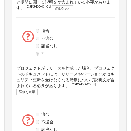
と期間に関する説明文が含まれている必要がありま
[OSPS-DO-04.01]
す。
詳細を表示
適合
不適合
該当なし
?
プロジェクトがリリースを作成した場合、プロジェク
トのドキュメントには、リリースやバージョンがセキ
ュリティ更新を受けなくなる時期について説明文が含
[OSPS-DO-05.01]
まれている必要があります。
詳細を表示
適合
不適合
該当なし