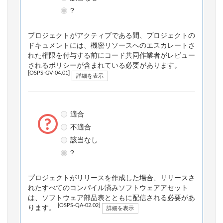
?
プロジェクトがアクティブである間、プロジェクトの
ドキュメントには、機密リソースへのエスカレートさ
れた権限を付与する前にコード共同作業者がレビュー
されるポリシーが含まれている必要があります。
[OSPS-GV-04.01]
詳細を表示
適合
不適合
該当なし
?
プロジェクトがリリースを作成した場合、リリースさ
れたすべてのコンパイル済みソフトウェアアセット
は、ソフトウェア部品表とともに配信される必要があ
[OSPS-QA-02.02]
ります。
詳細を表示