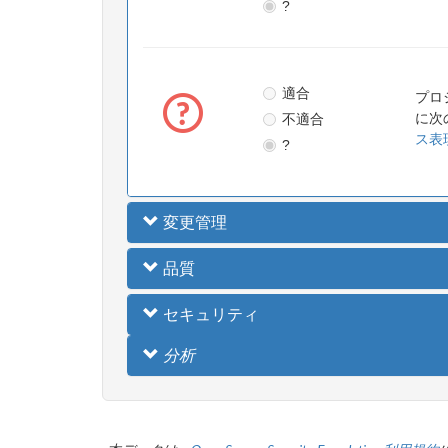
?
適合
プロ
不適合
に次
ス表
?
変更管理
品質
セキュリティ
分析