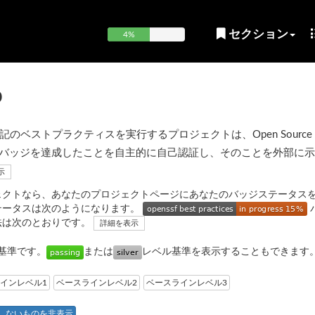
セクション
4%
p
ベストプラクティスを実行するプロジェクトは、Open Source Sec
OpenSSF) バッジを達成したことを自主的に自己認証し、そのことを外部に
示
ェクトなら、あなたのプロジェクトページにあなたのバッジステータス
テータスは次のようになります。
法は次のとおりです。
詳細を表示
基準です。
または
レベル基準を表示することもできます
インレベル1
ベースラインレベル2
ベースラインレベル3
しないものを非表示