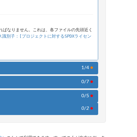
ればなりません。これは、各ファイルの先頭近く
ス識別子：[プロジェクトに対するSPDXライセン
1/4
●
0/7
●
0/5
●
0/2
●