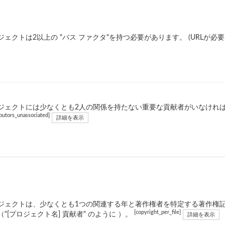
ジェクトは2以上の "バス ファクタ"を持つ必要があります。 (URLが必要
ジェクトには少なくとも2人の関係を持たない重要な貢献者がいなければなり
ibutors_unassociated]
詳細を表示
ジェクトは、少なくとも1つの関連する年と著作権者を特定する著作権
[copyright_per_file]
（"[プロジェクト名] 貢献者" のように ）。
詳細を表示