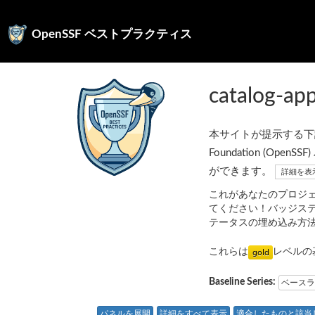
OpenSSF ベストプラクティス
catalog-ap
本サイトが提示する下記の
Foundation (
ができます。
詳細を表
これがあなたのプロジ
てください！バッジス
テータスの埋め込み方
これらは
レベルの
Baseline Series:
ベースラ
パネルを展開
詳細をすべて表示
適合したものと該当