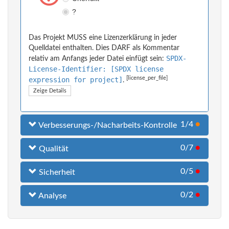
?
Das Projekt MUSS eine Lizenzerklärung in jeder
Quelldatei enthalten. Dies DARF als Kommentar
SPDX-
relativ am Anfangs jeder Datei einfügt sein:
License-Identifier: [SPDX license
[license_per_file]
expression for project]
.
Zeige Details
1/4
●
Verbesserungs-/Nacharbeits-Kontrolle
0/7
●
Qualität
0/5
●
Sicherheit
0/2
●
Analyse