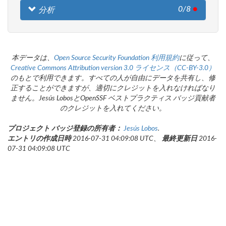
0/8
●
分析
本データは、
Open Source Security Foundation
利用規約
に従って、
Creative Commons Attribution version 3.0 ライセンス（CC-BY-3.0）
のもとで利用できます。すべての人が自由にデータを共有し、修
正することができますが、適切にクレジットを入れなければなり
ません。Jesús LobosとOpenSSF ベストプラクティス バッジ貢献者
のクレジットを入れてください。
プロジェクト バッジ登録の所有者：
Jesús Lobos
.
エントリの作成日時
2016-07-31 04:09:08 UTC、
最終更新日
2016-
07-31 04:09:08 UTC