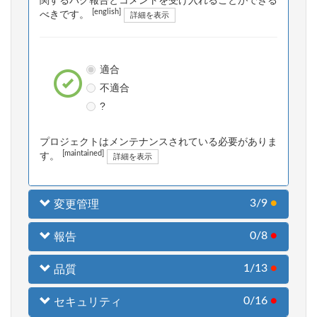
関するバグ報告とコメントを受け入れることができる
[english]
べきです。
詳細を表示
適合
不適合
?
プロジェクトはメンテナンスされている必要がありま
[maintained]
す。
詳細を表示
3/9
●
変更管理
0/8
●
報告
1/13
●
品質
0/16
●
セキュリティ