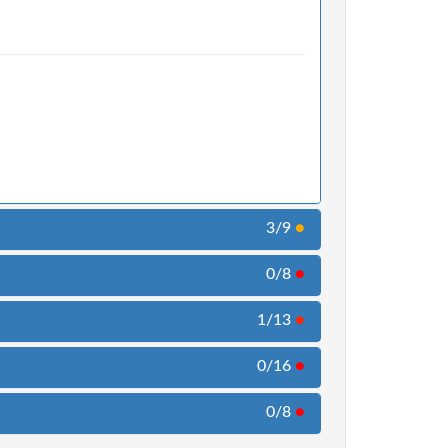
3/9
●
0/8
●
1/13
●
0/16
●
0/8
●