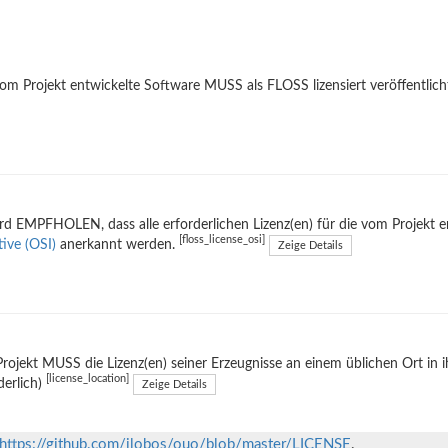
om Projekt entwickelte Software MUSS als FLOSS lizensiert veröffentlich
rd EMPFHOLEN, dass alle erforderlichen Lizenz(en) für die vom Projekt 
[floss_license_osi]
ative (OSI)
anerkannt werden.
Zeige Details
rojekt MUSS die Lizenz(en) seiner Erzeugnisse an einem üblichen Ort in 
[license_location]
derlich)
Zeige Details
https://github.com/jlobos/ouo/blob/master/LICENSE
.