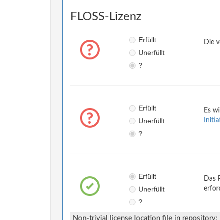
FLOSS-Lizenz
Erfüllt
Die v
Unerfüllt
?
Erfüllt
Es wi
Unerfüllt
Initi
?
Erfüllt
Das P
Unerfüllt
erfor
?
Non-trivial license location file in repository: