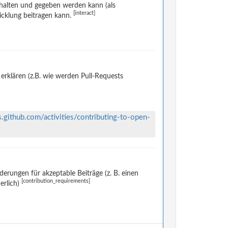
halten und gegeben werden kann (als
[interact]
icklung beitragen kann.
rklären (z.B. wie werden Pull-Requests
s.github.com/activities/contributing-to-open-
rungen für akzeptable Beiträge (z. B. einen
[contribution_requirements]
erlich)