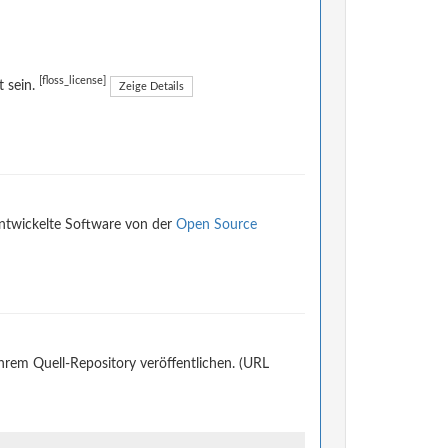
[floss_license]
t sein.
Zeige Details
entwickelte Software von der
Open Source
ihrem Quell-Repository veröffentlichen. (URL