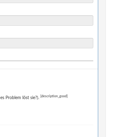
[description_good]
s Problem löst sie?).