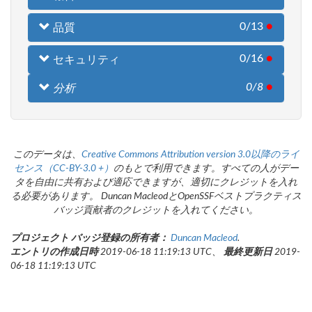
0/13
●
品質
0/16
●
セキュリティ
0/8
●
分析
このデータは、
Creative Commons Attribution version 3.0以降のライ
センス（CC-BY-3.0 +）
のもとで利用できます。すべての人がデー
タを自由に共有および適応できますが、適切にクレジットを入れ
る必要があります。 Duncan MacleodとOpenSSFベストプラクティス
バッジ貢献者のクレジットを入れてください。
プロジェクト バッジ登録の所有者：
Duncan Macleod
.
エントリの作成日時
2019-06-18 11:19:13 UTC、
最終更新日
2019-
06-18 11:19:13 UTC