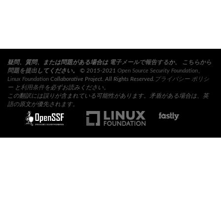
疑問、質問、または問題がある場合は
電子メールで報告する
か、
こちらから
問題を提出
してください。
© 2015-2021
Open Source Security Foundation
、
Linux Foundation
Collaborative Project. All Rights Reserved.
プライバシー ポリシ
ー
と
利用条件
を必ずお読みください。
この翻訳には誤りが含まれている可能性があります。矛盾がある場合は、英
語の原文が優先されます。