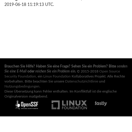
2019-06-18 11:19:13 UTC.
Brauchen Sie Hilfe? Haben Sie eine Frage? Sehen Sie ein Problem? Bitte
senden
Sie eine E-Mail
oder
reichen Sie ein Problem ein
.
© 2015-2018
Open Source
Security Foundation
, ein
Linux Foundation
Kollaboratives Projekt. Alle Rechte
vorbehalten. Bitte beachten Sie unsere
Datenschutzrichtlinie
und
Nutzungsbedingungen
.
Diese Übersetzung kann Fehler enthalten. Im Konfliktfall ist die englische
Originalversion maßgebend.