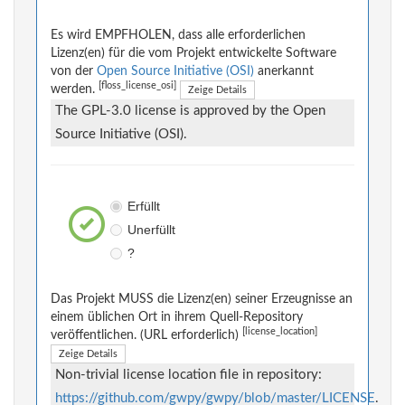
Es wird EMPFHOLEN, dass alle erforderlichen
Lizenz(en) für die vom Projekt entwickelte Software
von der
Open Source Initiative (OSI)
anerkannt
[floss_license_osi]
werden.
Zeige Details
The GPL-3.0 license is approved by the Open
Source Initiative (OSI).
Erfüllt
Unerfüllt
?
Das Projekt MUSS die Lizenz(en) seiner Erzeugnisse an
einem üblichen Ort in ihrem Quell-Repository
[license_location]
veröffentlichen. (URL erforderlich)
Zeige Details
Non-trivial license location file in repository:
https://github.com/gwpy/gwpy/blob/master/LICENSE
.