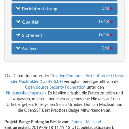
0/8
●
Berichterstattung
0/13
●
Qualität
0/16
●
Sicherheit
0/8
●
Analyse
Die Daten sind unter der
Creative Commons Attribution 3.0-Lizenz
oder Nachfolder (CC-BY-3.0+)
verfügbar, bereitgestellt von der
Open Source Security Foundation
unter den
Nutzungsbedingungen
. Es ist allen erlaubt, die Daten zu teilen und
anzupassen, müssen aber einen angemessene Hinweis auf den
Urheber geben. Bitte geben Sie als Urheber Duncan Macleod und
die OpenSSF Best Practices Badge Mitwirkenden an.
Projekt-Badge-Eintrag im Besitz von:
Duncan Macleod
.
Eintrag erstellt:
2019-06-18 11:19:13 UTC,
zuletzt aktualisiert: