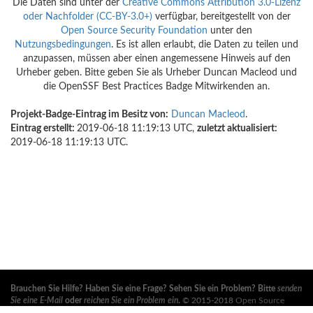
Die Daten sind unter der
Creative Commons Attribution 3.0-Lizenz
oder Nachfolder (CC-BY-3.0+)
verfügbar, bereitgestellt von der
Open Source Security Foundation
unter den
Nutzungsbedingungen
. Es ist allen erlaubt, die Daten zu teilen und
anzupassen, müssen aber einen angemessene Hinweis auf den
Urheber geben. Bitte geben Sie als Urheber Duncan Macleod und
die OpenSSF Best Practices Badge Mitwirkenden an.
Projekt-Badge-Eintrag im Besitz von:
Duncan Macleod
.
Eintrag erstellt:
2019-06-18 11:19:13 UTC,
zuletzt aktualisiert:
2019-06-18 11:19:13 UTC.
Brauchen Sie Hilfe? Haben Sie eine Frage? Sehen Sie ein Problem? Bitte
senden
Sie eine E-Mail
oder
reichen Sie ein Problem ein
.
© 2015-2018
Open Source
Security Foundation
, ein
Linux Foundation
Kollaboratives Projekt. Alle Rechte