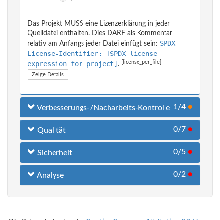
Das Projekt MUSS eine Lizenzerklärung in jeder
Quelldatei enthalten. Dies DARF als Kommentar
SPDX-
relativ am Anfangs jeder Datei einfügt sein:
License-Identifier: [SPDX license
[license_per_file]
expression for project]
.
Zeige Details
1/4
●
Verbesserungs-/Nacharbeits-Kontrolle
0/7
●
Qualität
0/5
●
Sicherheit
0/2
●
Analyse