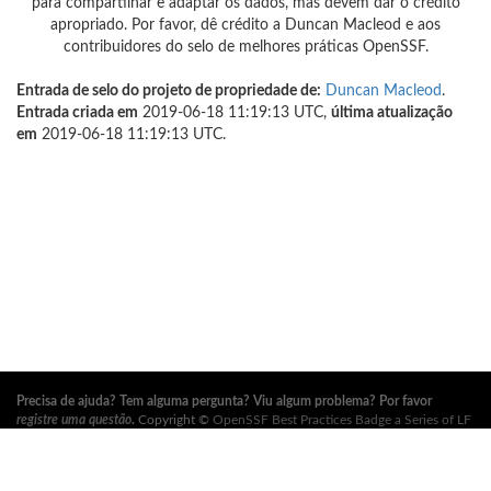
para compartilhar e adaptar os dados, mas devem dar o crédito
apropriado. Por favor, dê crédito a Duncan Macleod e aos
contribuidores do selo de melhores práticas OpenSSF.
Entrada de selo do projeto de propriedade de:
Duncan Macleod
.
Entrada criada em
2019-06-18 11:19:13 UTC,
última atualização
em
2019-06-18 11:19:13 UTC.
Precisa de ajuda? Tem alguma pergunta? Viu algum problema? Por favor
registre uma questão
.
Copyright ©
OpenSSF Best Practices Badge a Series of LF
Projects, LLC
. Para os termos de uso do site, política de marca registrada e
outras políticas do projeto, consulte
estas políticas
. Para mais informações,
consulte os sites da
Open Source Security Foundation (OpenSSF)
e
The Linux