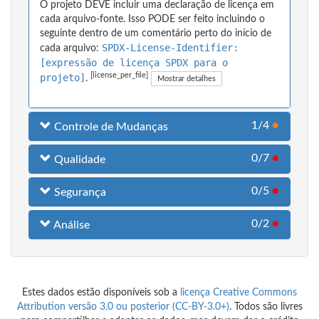
O projeto DEVE incluir uma declaração de licença em
cada arquivo-fonte. Isso PODE ser feito incluindo o
seguinte dentro de um comentário perto do início de
SPDX-License-Identifier:
cada arquivo:
[expressão de licença SPDX para o
[license_per_file]
projeto]
.
Mostrar detalhes
1/4
●
Controle de Mudanças
0/7
●
Qualidade
0/5
●
Segurança
0/2
●
Análise
Estes dados estão disponíveis sob a
licença Creative Commons
Attribution versão 3.0 ou posterior (CC-BY-3.0+)
. Todos são livres