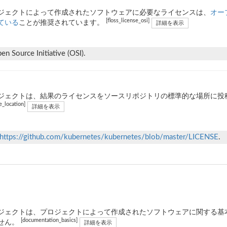
ジェクトによって作成されたソフトウェアに必要なライセンスは、
オー
[floss_license_osi]
ている
ことが推奨されています。
詳細を表示
n Source Initiative (OSI).
ジェクトは、結果のライセンスをソースリポジトリの標準的な場所に投稿し
e_location]
詳細を表示
https://github.com/kubernetes/kubernetes/blob/master/LICENSE
.
ジェクトは、プロジェクトによって作成されたソフトウェアに関する基
[documentation_basics]
せん。
詳細を表示