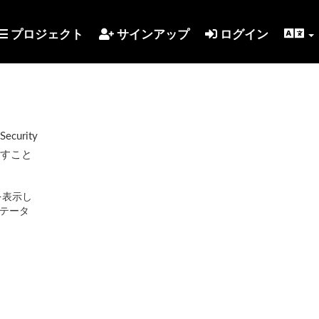
プロジェクト
サインアップ
ログイン
urity
示すこと
を表示し
テータ
。