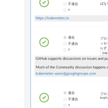
不適合
ばな
?
https://kubernetes.io
適合
プロ
不適合
ッセ
らず
?
詳細
GitHub supports discussions on issues and pul
Much of the Community discussion happens at 
kubernetes-users@googlegroups.com
適合
プロ
[englis
不適合
?