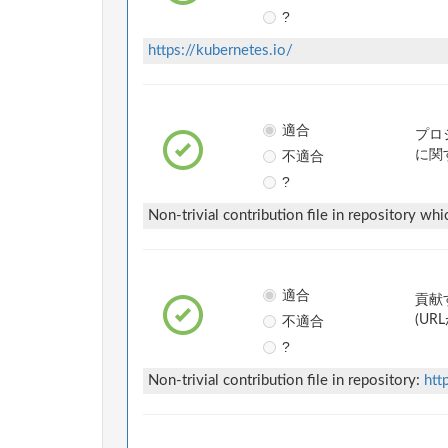
?
https://kubernetes.io/
適合
プロ
不適合
に関
?
Non-trivial contribution file in repository whi
適合
貢献
不適合
(UR
?
Non-trivial contribution file in repository:
htt