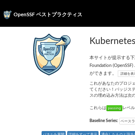
OpenSSF ベストプラクティス
Kubernete
本サイトが提示する下記の
Foundation (
ができます。
詳細を表
これがあなたのプロジ
てください！バッジス
スの埋め込み方法は次
これらは
レベル
Baseline Series:
ベースラ
パネルを展開
詳細をすべて表示
適合したものと該当