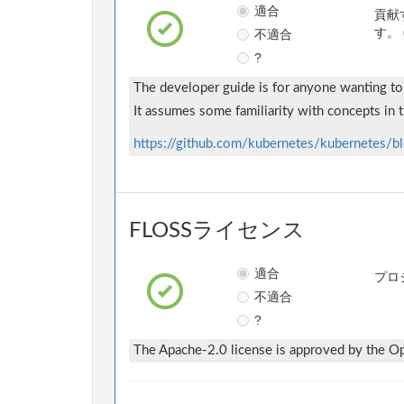
適合
貢献
不適合
す。 
?
The developer guide is for anyone wanting to 
It assumes some familiarity with concepts in
https://github.com/kubernetes/kubernetes
FLOSSライセンス
適合
プロ
不適合
?
The Apache-2.0 license is approved by the Ope