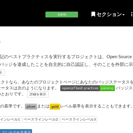
セクション
100%
s
ベストプラクティスを実行するプロジェクトは、Open Source Sec
OpenSSF) バッジを達成したことを自主的に自己認証し、そのことを外部に
示
ェクトなら、あなたのプロジェクトページにあなたのバッジステータス
テータスは次のようになります。
バッジス
のとおりです。
詳細を表示
の基準です。
または
レベル基準を表示することもできます
インレベル1
ベースラインレベル2
ベースラインレベル3
しないものを非表示