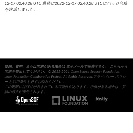
12-17 02:40:28 UTC 最後に2022-12-17 02:40:28 UTCにバッジ合格
を達成しました。
疑問、質問、または問題がある場合は
電子メールで報告する
か、
こちらから
問題を提出
してください。
© 2015-2021
Open Source Security Foundation
、
Linux Foundation
Collaborative Project. All Rights Reserved.
プライバシー ポリシ
ー
と
利用条件
を必ずお読みください。
この翻訳には誤りが含まれている可能性があります。矛盾がある場合は、英
語の原文が優先されます。