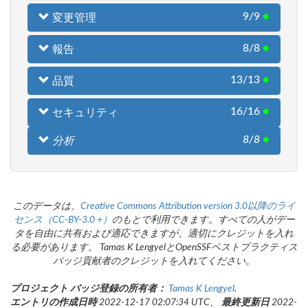
9/9
●
変更管理
8/8
●
報告
13/13
●
品質
16/16
●
セキュリティ
8/8
●
分析
このデータは、
Creative Commons Attribution version 3.0以降のライ
センス（CC-BY-3.0 +）
のもとで利用できます。すべての人がデー
タを自由に共有および適応できますが、適切にクレジットを入れ
る必要があります。 Tamas K LengyelとOpenSSFベストプラクティス
バッジ貢献者のクレジットを入れてください。
プロジェクト バッジ登録の所有者：
Tamas K Lengyel
.
エントリの作成日時
2022-12-17 02:07:34 UTC、
最終更新日
2022-