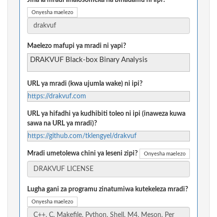
Jina la mradi linalosomeka na binadamu ni lipi?
Onyesha maelezo
Maelezo mafupi ya mradi ni yapi?
DRAKVUF Black-box Binary Analysis
URL ya mradi (kwa ujumla wake) ni ipi?
https://drakvuf.com
URL ya hifadhi ya kudhibiti toleo ni ipi (inaweza kuwa
sawa na URL ya mradi)?
https://github.com/tklengyel/drakvuf
Mradi umetolewa chini ya leseni zipi?
Onyesha maelezo
Lugha gani za programu zinatumiwa kutekeleza mradi?
Onyesha maelezo