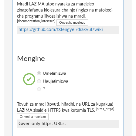
Mradi LAZIMA utoe nyaraka za marejeleo
zinazofafanua kiolesura cha nje (ingizo na matokeo)
cha programu iliyozalishwa na mradi.
[documentation_interface]
Onyesha maelezo
https://github.com/tklengyel/drakvuf/wiki
Mengine
Umetimizwa
Haujatimizwa
?
Tovuti za mradi (tovuti, hifadhi, na URL za kupakua)
[sites_https]
LAZIMA zisaidie HTTPS kwa kutumia TLS.
Onyesha maelezo
Given only https: URLs.