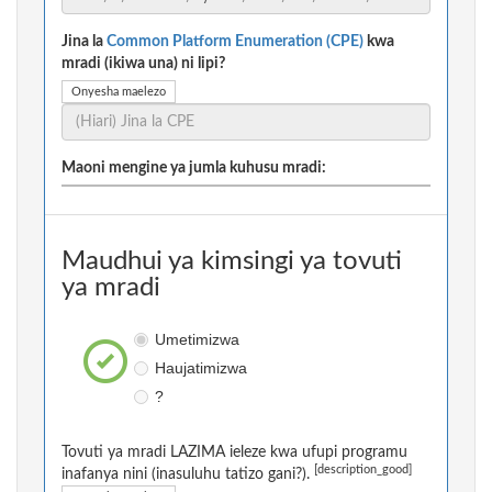
Jina la
Common Platform Enumeration (CPE)
kwa
mradi (ikiwa una) ni lipi?
Onyesha maelezo
Maoni mengine ya jumla kuhusu mradi:
Maudhui ya kimsingi ya tovuti
ya mradi
Umetimizwa
Haujatimizwa
?
Tovuti ya mradi LAZIMA ieleze kwa ufupi programu
[description_good]
inafanya nini (inasuluhu tatizo gani?).