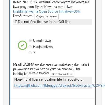
INAPENDEKEZA kwamba leseni yoyote inayohitajika
kwa programu iliyozalishwa na mradi iwe
imeidhinishwa na Open Source Initiative (OSI).
[floss_license_osi]
Onyesha maelezo
// Did not find license in the OSI list.
Umetimizwa
Haujatimizwa
?
Mradi LAZIMA uweke leseni za matokeo yake mahali
pa kawaida katika hazina yake ya chanzo. (URL
[license_location]
inahitajika)
Onyesha maelezo
Non-trivial license location file in repository:
https://github.com/tklengyel/drakvuf/blob/master/COPY