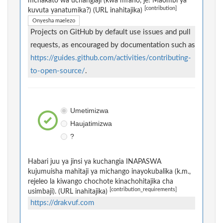
mchakato wa uchangiaji (kwa mfano, je! Maombi ya
[contribution]
kuvuta yanatumika?) (URL inahitajika)
Onyesha maelezo
Projects on GitHub by default use issues and pull
requests, as encouraged by documentation such as
https://guides.github.com/activities/contributing-
to-open-source/
.
Umetimizwa
Haujatimizwa
?
Habari juu ya jinsi ya kuchangia INAPASWA
kujumuisha mahitaji ya michango inayokubalika (k.m.,
rejeleo la kiwango chochote kinachohitajika cha
[contribution_requirements]
usimbaji). (URL inahitajika)
https://drakvuf.com