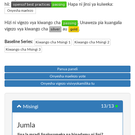
hii:
Hapa ni jinsi ya kuiweka:
Onyesha maelezo
Hizi ni vigezo vya kiwango cha
. Unaweza pia kuangalia
vigezo vya kiwango cha
au
.
Baseline Series:
Kiwango cha Msingi 1
Kiwango cha Msingi 2
Kiwango cha Msingi 3
Panua paneli
Onyesha maelezo yote
Onyesha vigezo visivyokamilika tu
13/13
●
Misingi
Jumla