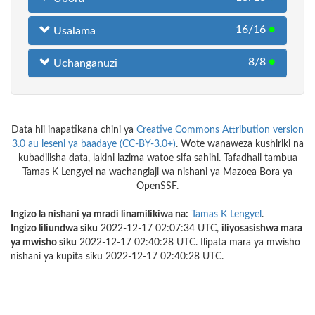
16/16
●
Usalama
8/8
●
Uchanganuzi
Data hii inapatikana chini ya
Creative Commons Attribution version
3.0 au leseni ya baadaye (CC-BY-3.0+)
. Wote wanaweza kushiriki na
kubadilisha data, lakini lazima watoe sifa sahihi. Tafadhali tambua
Tamas K Lengyel na wachangiaji wa nishani ya Mazoea Bora ya
OpenSSF.
Ingizo la nishani ya mradi linamilikiwa na:
Tamas K Lengyel
.
Ingizo liliundwa siku
2022-12-17 02:07:34 UTC,
iliyosasishwa mara
ya mwisho siku
2022-12-17 02:40:28 UTC. Ilipata mara ya mwisho
nishani ya kupita siku 2022-12-17 02:40:28 UTC.