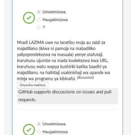
Umetimizwa
Haujatimizwa
?
Mradi LAZIMA uwe na taratibu moja au zaidi za
majadiliano (ikiwa ni pamoja na mabadiliko
yaliyopendekezwa na masuala) yenye utafutaji,
inaruhusu ujumbe na mada kuelekezwa kwa URL,
inaruhusu watu wapya kushiriki katika baadhi ya
majadiliano, na haihitaji usakinishaji wa upande wa
[discussion]
mteja wa programu ya kibinafsi.
Onyesha maelezo
GitHub supports discussions on issues and pull
requests.
Umetimizwa
Haujatimizwa