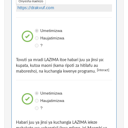
Onyesha maelezo
https://drakvuf.com
Umetimizwa
Haujatimizwa
?
Tovuti ya mradi LAZIMA itoe habari juu ya jinsi ya:
kupata, kutoa maoni (kama ripoti za hitilafu au
[interact]
maboresho), na kuchangia kwenye programu.
Umetimizwa
Haujatimizwa
?
Habari juu ya jinsi ya kuchangia LAZIMA ieleze