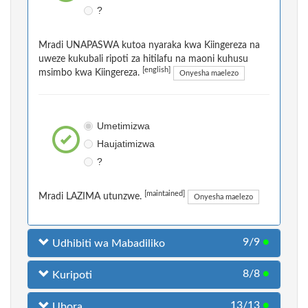
?
Mradi UNAPASWA kutoa nyaraka kwa Kiingereza na
uweze kukubali ripoti za hitilafu na maoni kuhusu
[english]
msimbo kwa Kiingereza.
Onyesha maelezo
Umetimizwa
Haujatimizwa
?
[maintained]
Mradi LAZIMA utunzwe.
Onyesha maelezo
9/9
●
Udhibiti wa Mabadiliko
8/8
●
Kuripoti
13/13
●
Ubora