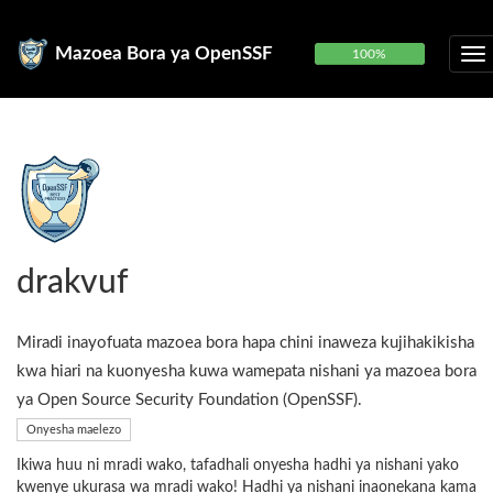
Mazoea Bora ya OpenSSF
100%
drakvuf
Miradi inayofuata mazoea bora hapa chini inaweza kujihakikisha
kwa hiari na kuonyesha kuwa wamepata nishani ya mazoea bora
ya Open Source Security Foundation (OpenSSF).
Onyesha maelezo
Ikiwa huu ni mradi wako, tafadhali onyesha hadhi ya nishani yako
kwenye ukurasa wa mradi wako! Hadhi ya nishani inaonekana kama