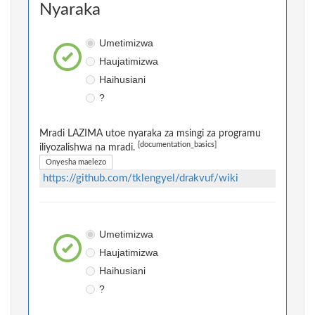
Nyaraka
Umetimizwa
Haujatimizwa
Haihusiani
?
Mradi LAZIMA utoe nyaraka za msingi za programu
[documentation_basics]
iliyozalishwa na mradi.
Onyesha maelezo
https://github.com/tklengyel/drakvuf/wiki
Umetimizwa
Haujatimizwa
Haihusiani
?