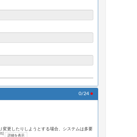
0/24
●
り変更したりしようとする場合、システムは多要
01]
詳細を表示