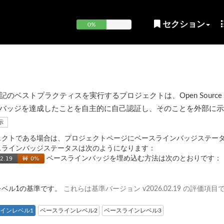
セクション
0%
ベストプラクティスを実行するプロジェクトは、Open Source Sec
OpenSSF) バッジを達成したことを自主的に自己認証し、そのことを外部に
示
ェクトである場合は、プロジェクトページにベースラインバッジステー
スラインバッジステータスは次のようになります：
ベースラインバッジを埋め込む方法は次のとおりです：
レベル1の基準です。
これらは基準バージョン v2026.02.19 の評価項目
インレベル1
ベースラインレベル2
ベースラインレベル3