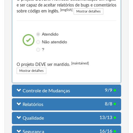
e ser capaz de aceitar relatórios de bugs e comentários
[english]
sobre código em inglês.
Mostrar detalhes
Atendido
Não atendido
?
[maintained]
O projeto DEVE ser mantido.
Mostrar detalhes
9/9
●
Controle de Mudanças
8/8
●
Relatórios
13/13
●
Qualidade
16/16
●
Segurança