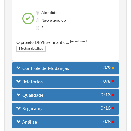
Atendido
Não atendido
?
[maintained]
O projeto DEVE ser mantido.
Mostrar detalhes
3/9
●
Controle de Mudanças
0/8
●
Relatórios
0/13
●
Qualidade
0/16
●
Segurança
0/8
●
Análise