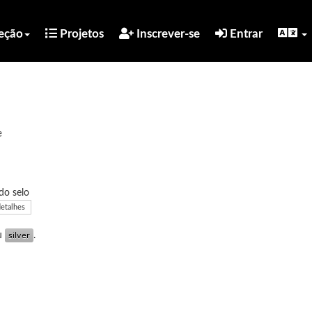
eção
Projetos
Inscrever-se
Entrar
e
do selo
detalhes
u
.