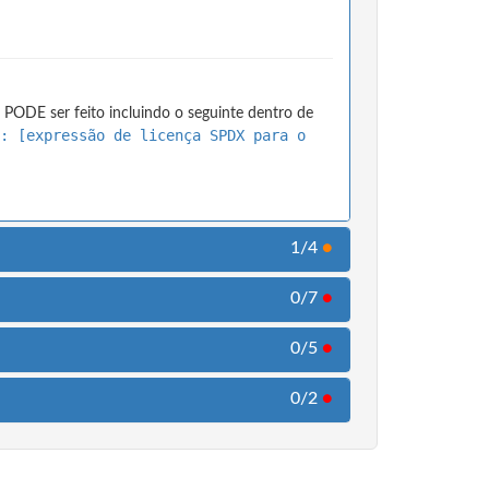
 PODE ser feito incluindo o seguinte dentro de
: [expressão de licença SPDX para o
1/4
●
0/7
●
0/5
●
0/2
●