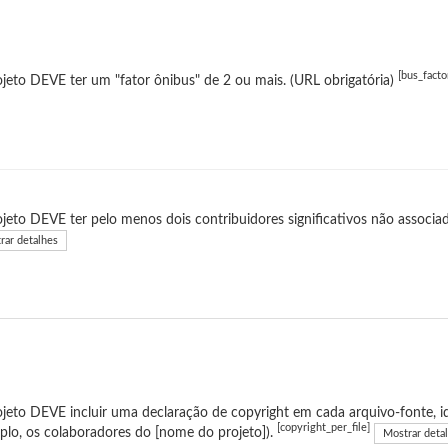
[bus_facto
jeto DEVE ter um "fator ônibus" de 2 ou mais. (URL obrigatória)
jeto DEVE ter pelo menos dois contribuidores significativos não associad
rar detalhes
jeto DEVE incluir uma declaração de copyright em cada arquivo-fonte, id
[copyright_per_file]
lo, os colaboradores do [nome do projeto]).
Mostrar deta