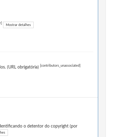
r]
Mostrar detalhes
[contributors_unassociated]
os. (URL obrigatória)
entificando o detentor do copyright (por
lhes