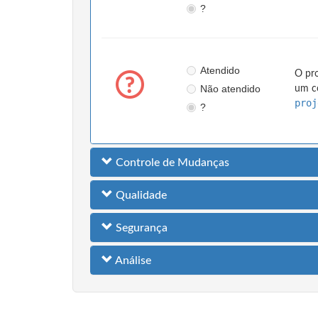
?
Atendido
O pro
Não atendido
um co
proj
?
Controle de Mudanças
Qualidade
Segurança
Análise