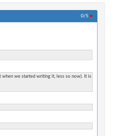
0/5
●
hen we started writing it, less so now). It is