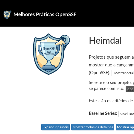
Melhores Práticas OpenSSF
Heimdal
Projetos que seguem as
mostrar que alcançaram
(OpenSSF).
Mostrar deta
Se este é o seu projeto,
se parece com isto:
Estes são os critérios de
Baseline Series:
Nível Bá
Expandir painéis
Mostrar todos os detalhes
Mostrar ap