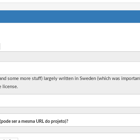
nd some more stuff) largely written in Sweden (which was important w
e license.
o (pode ser a mesma URL do projeto)?