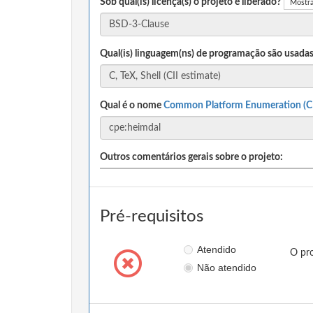
Sob qual(is) licença(s) o projeto é liberado?
Mostra
Qual(is) linguagem(ns) de programação são usadas
Qual é o nome
Common Platform Enumeration (C
Outros comentários gerais sobre o projeto:
Pré-requisitos
Atendido
O pro
Não atendido