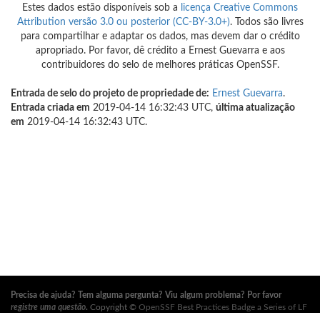
Estes dados estão disponíveis sob a
licença Creative Commons
Attribution versão 3.0 ou posterior (CC-BY-3.0+)
. Todos são livres
para compartilhar e adaptar os dados, mas devem dar o crédito
apropriado. Por favor, dê crédito a Ernest Guevarra e aos
contribuidores do selo de melhores práticas OpenSSF.
Entrada de selo do projeto de propriedade de:
Ernest Guevarra
.
Entrada criada em
2019-04-14 16:32:43 UTC,
última atualização
em
2019-04-14 16:32:43 UTC.
Precisa de ajuda? Tem alguma pergunta? Viu algum problema? Por favor
registre uma questão
.
Copyright ©
OpenSSF Best Practices Badge a Series of LF
Projects, LLC
. Para os termos de uso do site, política de marca registrada e