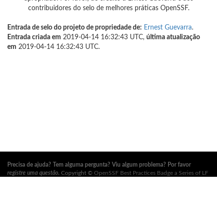
contribuidores do selo de melhores práticas OpenSSF.
Entrada de selo do projeto de propriedade de:
Ernest Guevarra
.
Entrada criada em
2019-04-14 16:32:43 UTC,
última atualização
em
2019-04-14 16:32:43 UTC.
Precisa de ajuda? Tem alguma pergunta? Viu algum problema? Por favor
registre uma questão
.
Copyright ©
OpenSSF Best Practices Badge a Series of LF
Projects, LLC
. Para os termos de uso do site, política de marca registrada e
outras políticas do projeto, consulte
estas políticas
. Para mais informações,
consulte os sites da
Open Source Security Foundation (OpenSSF)
e
The Linux
Foundation
. Todos os direitos reservados. Por favor, consulte nossa
política de
privacidade
.