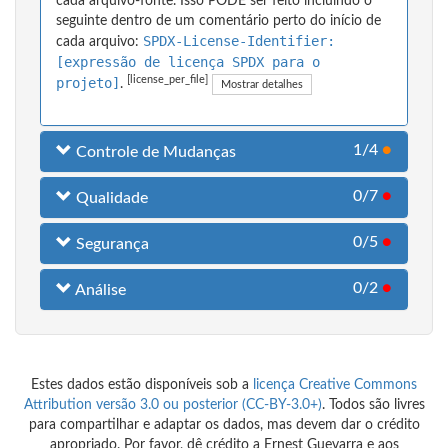
cada arquivo-fonte. Isso PODE ser feito incluindo o
seguinte dentro de um comentário perto do início de
SPDX-License-Identifier:
cada arquivo:
[expressão de licença SPDX para o
[license_per_file]
projeto]
.
Mostrar detalhes
1/4
●
Controle de Mudanças
0/7
●
Qualidade
0/5
●
Segurança
0/2
●
Análise
Estes dados estão disponíveis sob a
licença Creative Commons
Attribution versão 3.0 ou posterior (CC-BY-3.0+)
. Todos são livres
para compartilhar e adaptar os dados, mas devem dar o crédito
apropriado. Por favor, dê crédito a Ernest Guevarra e aos