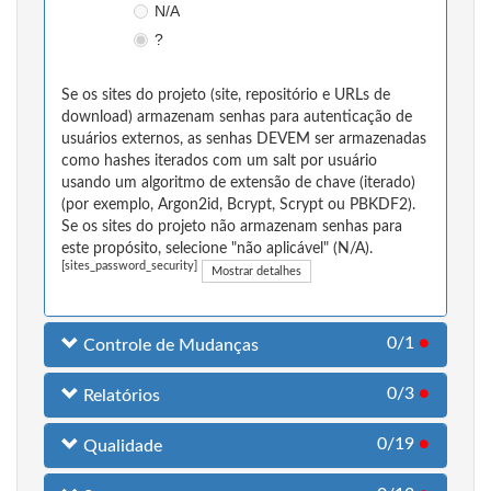
N/A
?
Se os sites do projeto (site, repositório e URLs de
download) armazenam senhas para autenticação de
usuários externos, as senhas DEVEM ser armazenadas
como hashes iterados com um salt por usuário
usando um algoritmo de extensão de chave (iterado)
(por exemplo, Argon2id, Bcrypt, Scrypt ou PBKDF2).
Se os sites do projeto não armazenam senhas para
este propósito, selecione "não aplicável" (N/A).
[sites_password_security]
Mostrar detalhes
0/1
●
Controle de Mudanças
0/3
●
Relatórios
0/19
●
Qualidade