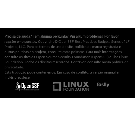
Precisa de ajuda? Tem alguma pergunta? Viu algum problema? Por favor
registre uma questão
.
Copyright ©
OpenSSF Best Practices Badge a Series of LF
Projects, LLC
. Para os termos de uso do site, política de marca registrada e
outras políticas do projeto, consulte
estas políticas
. Para mais informações,
consulte os sites da
Open Source Security Foundation (OpenSSF)
e
The Linux
Foundation
. Todos os direitos reservados. Por favor, consulte nossa
política de
privacidade
.
Esta tradução pode conter erros. Em caso de conflito, a versão original em
inglês prevalece.