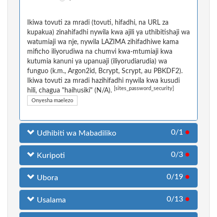
Ikiwa tovuti za mradi (tovuti, hifadhi, na URL za
kupakua) zinahifadhi nywila kwa ajili ya uthibitishaji wa
watumiaji wa nje, nywila LAZIMA zihifadhiwe kama
mificho iliyorudiwa na chumvi kwa-mtumiaji kwa
kutumia kanuni ya upanuaji (iliyorudiarudia) wa
funguo (k.m., Argon2id, Bcrypt, Scrypt, au PBKDF2).
Ikiwa tovuti za mradi hazihifadhi nywila kwa kusudi
[sites_password_security]
hili, chagua "haihusiki" (N/A).
Onyesha maelezo
0/1
●
Udhibiti wa Mabadiliko
0/3
●
Kuripoti
0/19
●
Ubora
0/13
●
Usalama