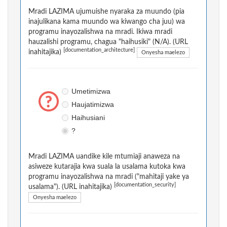
Mradi LAZIMA ujumuishe nyaraka za muundo (pia
inajulikana kama muundo wa kiwango cha juu) wa
programu inayozalishwa na mradi. Ikiwa mradi
hauzalishi programu, chagua "haihusiki" (N/A). (URL
[documentation_architecture]
inahitajika)
Onyesha maelezo
Umetimizwa
Haujatimizwa
Haihusiani
?
Mradi LAZIMA uandike kile mtumiaji anaweza na
asiweze kutarajia kwa suala la usalama kutoka kwa
programu inayozalishwa na mradi ("mahitaji yake ya
[documentation_security]
usalama"). (URL inahitajika)
Onyesha maelezo