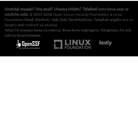
Unahitaji msaada? Una swali? Unaona hitilafu? Tafadhali
tuma barua pepe
or
wasilisha suala
.
© 2015-2018
Open Source Security Foundation
, a
Linux
Foundation
Mradi Shirikishi. Haki Zote Zimehifadhiwa. Tafadhali angalia
sera ya
faragha
and
masharti ya utumiaji
.
Tafsiri hii inaweza kuwa na makosa. Ikiwa kuna migongano, Kiingereza cha asili
ndicho kinachotawala.