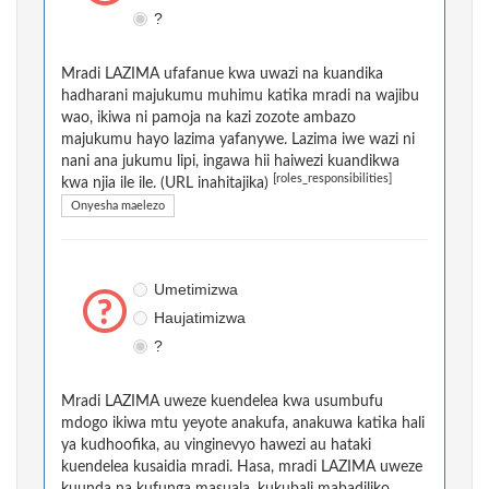
?
Mradi LAZIMA ufafanue kwa uwazi na kuandika
hadharani majukumu muhimu katika mradi na wajibu
wao, ikiwa ni pamoja na kazi zozote ambazo
majukumu hayo lazima yafanywe. Lazima iwe wazi ni
nani ana jukumu lipi, ingawa hii haiwezi kuandikwa
[roles_responsibilities]
kwa njia ile ile. (URL inahitajika)
Onyesha maelezo
Umetimizwa
Haujatimizwa
?
Mradi LAZIMA uweze kuendelea kwa usumbufu
mdogo ikiwa mtu yeyote anakufa, anakuwa katika hali
ya kudhoofika, au vinginevyo hawezi au hataki
kuendelea kusaidia mradi. Hasa, mradi LAZIMA uweze