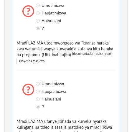
Umetimizwa
Haujatimizwa
Haihusiani
?
Mradi LAZIMA utoe mwongozo wa "kuanza haraka"
kwa watumiaji wapya kuwasaidia kufanya kitu haraka
[documentation_quick_start]
na programu. (URL inahitajika)
Onyesha maelezo
Umetimizwa
Haujatimizwa
Haihusiani
?
Mradi LAZIMA ufanye jitihada ya kuweka nyaraka
kulingana na toleo la sasa la matokeo ya mradi (ikiwa