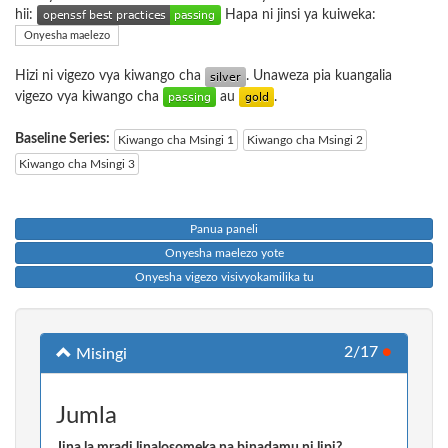
hii:
Hapa ni jinsi ya kuiweka:
Onyesha maelezo
Hizi ni vigezo vya kiwango cha
. Unaweza pia kuangalia
vigezo vya kiwango cha
au
.
Baseline Series:
Kiwango cha Msingi 1
Kiwango cha Msingi 2
Kiwango cha Msingi 3
Panua paneli
Onyesha maelezo yote
Onyesha vigezo visivyokamilika tu
2/17
●
Misingi
Jumla