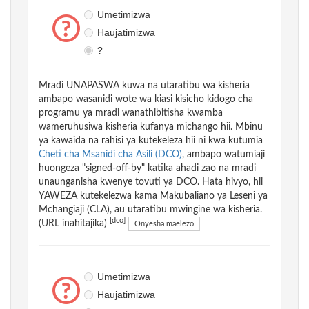
Umetimizwa
Haujatimizwa
?
Mradi UNAPASWA kuwa na utaratibu wa kisheria
ambapo wasanidi wote wa kiasi kisicho kidogo cha
programu ya mradi wanathibitisha kwamba
wameruhusiwa kisheria kufanya michango hii. Mbinu
ya kawaida na rahisi ya kutekeleza hii ni kwa kutumia
Cheti cha Msanidi cha Asili (DCO)
, ambapo watumiaji
huongeza "signed-off-by" katika ahadi zao na mradi
unaunganisha kwenye tovuti ya DCO. Hata hivyo, hii
YAWEZA kutekelezwa kama Makubaliano ya Leseni ya
Mchangiaji (CLA), au utaratibu mwingine wa kisheria.
[dco]
(URL inahitajika)
Onyesha maelezo
Umetimizwa
Haujatimizwa