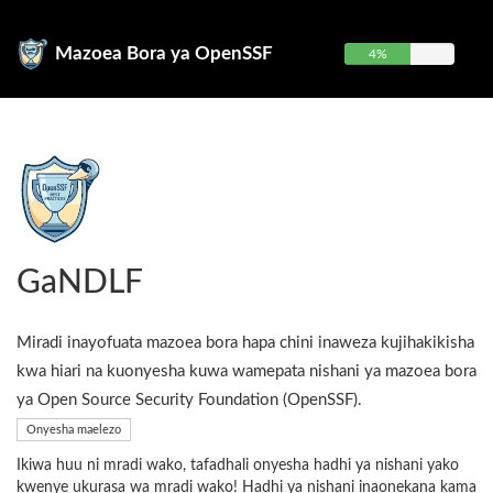
Mazoea Bora ya OpenSSF
4%
GaNDLF
Miradi inayofuata mazoea bora hapa chini inaweza kujihakikisha
kwa hiari na kuonyesha kuwa wamepata nishani ya mazoea bora
ya Open Source Security Foundation (OpenSSF).
Onyesha maelezo
Ikiwa huu ni mradi wako, tafadhali onyesha hadhi ya nishani yako
kwenye ukurasa wa mradi wako! Hadhi ya nishani inaonekana kama