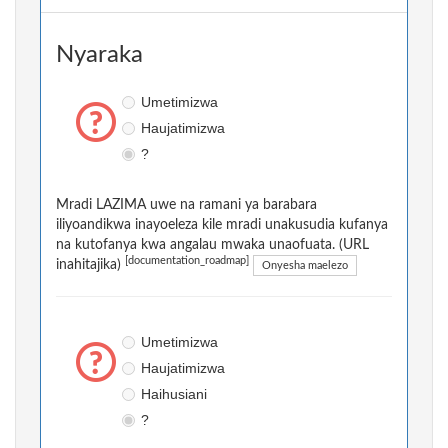
Nyaraka
Umetimizwa
Haujatimizwa
?
Mradi LAZIMA uwe na ramani ya barabara
iliyoandikwa inayoeleza kile mradi unakusudia kufanya
na kutofanya kwa angalau mwaka unaofuata. (URL
[documentation_roadmap]
inahitajika)
Onyesha maelezo
Umetimizwa
Haujatimizwa
Haihusiani
?