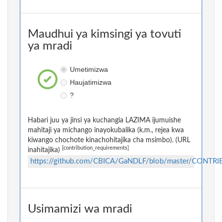
Maudhui ya kimsingi ya tovuti
ya mradi
Umetimizwa
Haujatimizwa
?
Habari juu ya jinsi ya kuchangia LAZIMA ijumuishe
mahitaji ya michango inayokubalika (k.m., rejea kwa
kiwango chochote kinachohitajika cha msimbo). (URL
[contribution_requirements]
inahitajika)
https://github.com/CBICA/GaNDLF/blob/master/CONTR
Usimamizi wa mradi