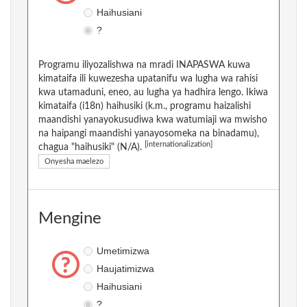
Haihusiani
?
Programu iliyozalishwa na mradi INAPASWA kuwa
kimataifa ili kuwezesha upatanifu wa lugha wa rahisi
kwa utamaduni, eneo, au lugha ya hadhira lengo. Ikiwa
kimataifa (i18n) haihusiki (k.m., programu haizalishi
maandishi yanayokusudiwa kwa watumiaji wa mwisho
na haipangi maandishi yanayosomeka na binadamu),
[internationalization]
chagua "haihusiki" (N/A).
Onyesha maelezo
Mengine
Umetimizwa
Haujatimizwa
Haihusiani
?