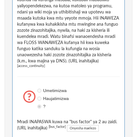
kuunda na kufunga masuala, kukubali mabadiliko
yaliyopendekezwa, na kutoa matoleo ya programu,
ndani ya wiki moja ya uthibitishaji wa upotevu wa
msaada kutoka kwa mtu yeyote mmoja. Hii INAWEZA
kufanywa kwa kuhakikisha mtu mwingine ana funguo
zozote zinazohitajika, nywila, na haki za kisheria ili
kuendelea mradi. Watu binafsi wanaoendesha mradi
wa FLOSS WANAWEZA kufanya hii kwa kuweka
funguo katika sanduku la kufungia na wosia
unaowezesha haki zozote zinazohitajika za kisheria
(k.m., kwa majina ya DNS). (URL inahitajika)
[access_continuity]
Umetimizwa
Haujatimizwa
?
Mradi INAPASWA kuwa na "bus factor" ya 2 au zaidi.
[bus_factor]
(URL inahitajika)
Onyesha maelezo