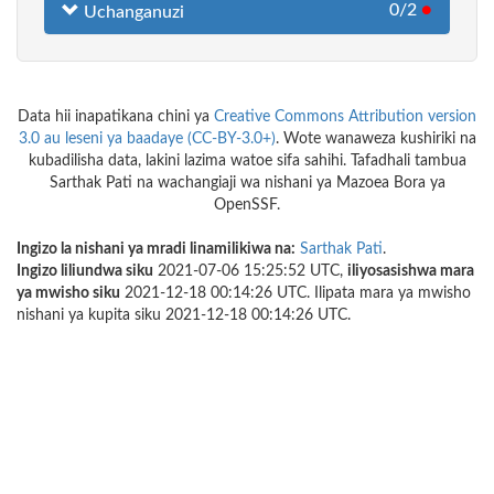
0/2
●
Uchanganuzi
Data hii inapatikana chini ya
Creative Commons Attribution version
3.0 au leseni ya baadaye (CC-BY-3.0+)
. Wote wanaweza kushiriki na
kubadilisha data, lakini lazima watoe sifa sahihi. Tafadhali tambua
Sarthak Pati na wachangiaji wa nishani ya Mazoea Bora ya
OpenSSF.
Ingizo la nishani ya mradi linamilikiwa na:
Sarthak Pati
.
Ingizo liliundwa siku
2021-07-06 15:25:52 UTC,
iliyosasishwa mara
ya mwisho siku
2021-12-18 00:14:26 UTC. Ilipata mara ya mwisho
nishani ya kupita siku 2021-12-18 00:14:26 UTC.