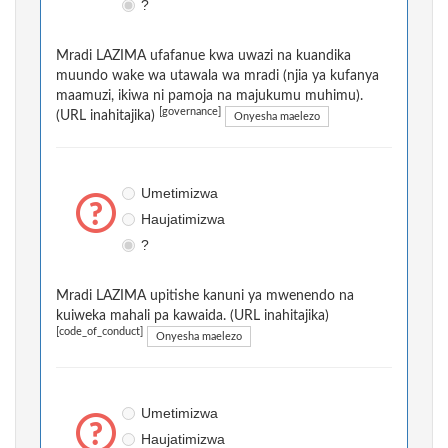
?
Mradi LAZIMA ufafanue kwa uwazi na kuandika
muundo wake wa utawala wa mradi (njia ya kufanya
maamuzi, ikiwa ni pamoja na majukumu muhimu).
[governance]
(URL inahitajika)
Onyesha maelezo
Umetimizwa
Haujatimizwa
?
Mradi LAZIMA upitishe kanuni ya mwenendo na
kuiweka mahali pa kawaida. (URL inahitajika)
[code_of_conduct]
Onyesha maelezo
Umetimizwa
Haujatimizwa