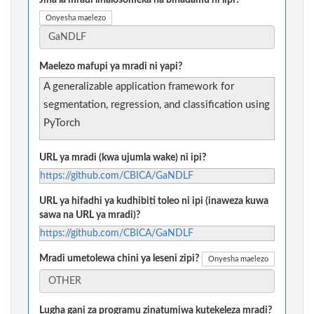
Jina la mradi linalosomeka na binadamu ni lipi?
Onyesha maelezo
Maelezo mafupi ya mradi ni yapi?
A generalizable application framework for
segmentation, regression, and classification using
PyTorch
URL ya mradi (kwa ujumla wake) ni ipi?
https://github.com/CBICA/GaNDLF
URL ya hifadhi ya kudhibiti toleo ni ipi (inaweza kuwa
sawa na URL ya mradi)?
https://github.com/CBICA/GaNDLF
Mradi umetolewa chini ya leseni zipi?
Onyesha maelezo
Lugha gani za programu zinatumiwa kutekeleza mradi?