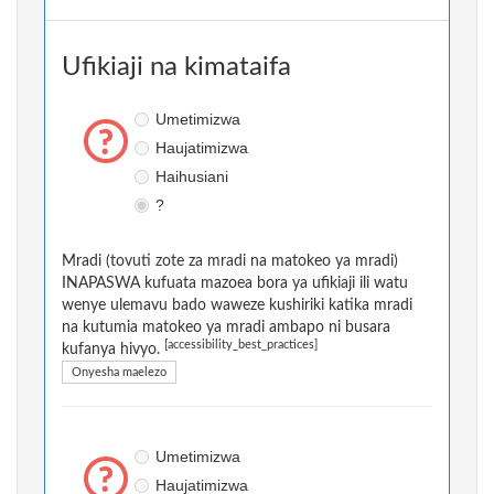
Ufikiaji na kimataifa
Umetimizwa
Haujatimizwa
Haihusiani
?
Mradi (tovuti zote za mradi na matokeo ya mradi)
INAPASWA kufuata mazoea bora ya ufikiaji ili watu
wenye ulemavu bado waweze kushiriki katika mradi
na kutumia matokeo ya mradi ambapo ni busara
[accessibility_best_practices]
kufanya hivyo.
Onyesha maelezo
Umetimizwa
Haujatimizwa