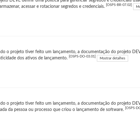
jeto DEVE definir uma política para gerenciar segredos e credenciais usada
[OSPS-BR-07.02]
armazenar, acessar e rotacionar segredos e credenciais.
Mo
o o projeto tiver feito um lançamento, a documentação do projeto DEVE 
[OSPS-DO-03.01]
ticidade dos ativos de lançamento.
Mostrar detalhes
o o projeto tiver feito um lançamento, a documentação do projeto DEVE 
[OSPS-DO
ada da pessoa ou processo que criou o lançamento de software.