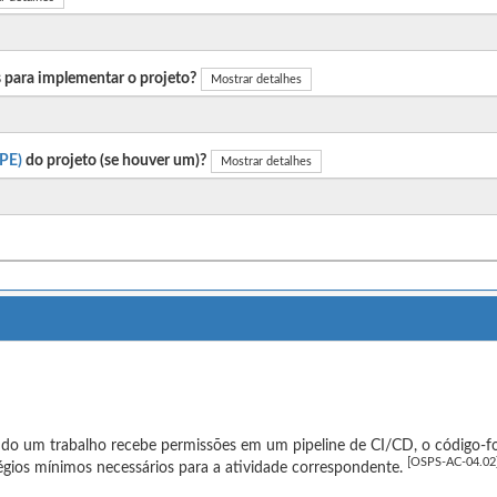
 para implementar o projeto?
Mostrar detalhes
PE)
do projeto (se houver um)?
Mostrar detalhes
o um trabalho recebe permissões em um pipeline de CI/CD, o código-fo
[OSPS-AC-04.02
légios mínimos necessários para a atividade correspondente.