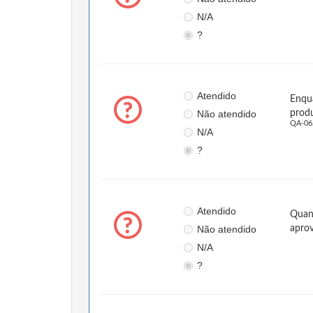
N/A
?
Atendido
Enqua
Não atendido
produ
QA-06
N/A
?
Atendido
Quand
Não atendido
apro
N/A
?