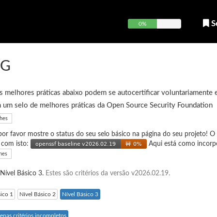
S
0%
NG
 melhores práticas abaixo podem se autocertificar voluntariamente 
 um selo de melhores práticas da Open Source Security Foundation
lhes
 por favor mostre o status do seu selo básico na página do seu projeto! O
e com isto:
Aqui está como incorp
hes
 Nível Básico 3.
Estes são critérios da versão v2026.02.19.
sico 1
Nível Básico 2
Nível Básico 3
enas critérios incompletos