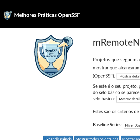
Melhores Práticas OpenSSF
mRemote
Projetos que seguem as
mostrar que alcançaram
(OpenSSF).
Mostrar deta
Se este é o seu projeto,
do selo básico se parec
selo básico:
Mostrar detal
Estes são os critérios de
Baseline Series:
Nível Bá
Expandir painéis
Mostrar todos os detalhes
Mostrar ap