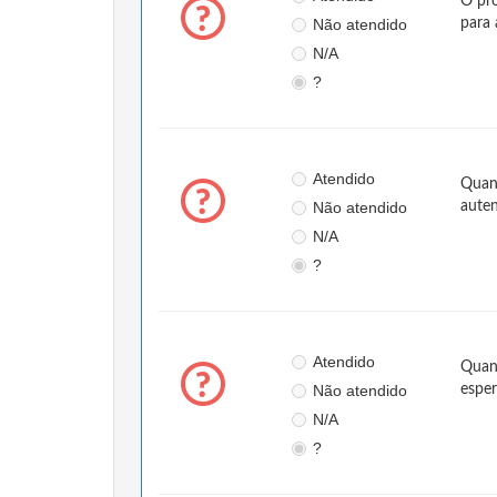
O pro
Não atendido
para 
N/A
?
Atendido
Quand
Não atendido
auten
N/A
?
Atendido
Quand
Não atendido
esper
N/A
?