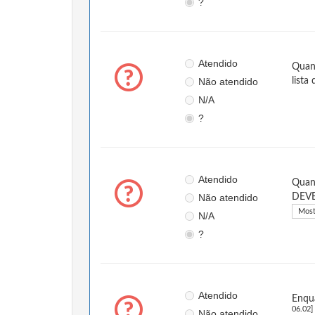
?
Atendido
Quand
Não atendido
lista
N/A
?
Atendido
Quand
Não atendido
DEVEM
Most
N/A
?
Atendido
Enqu
06.02]
Não atendido