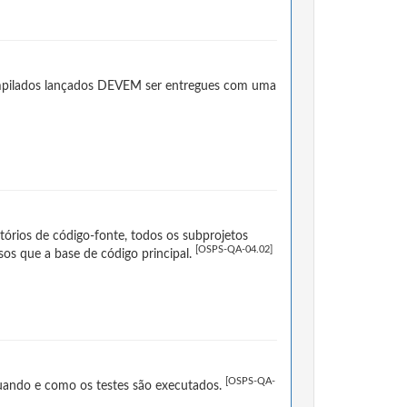
compilados lançados DEVEM ser entregues com uma
órios de código-fonte, todos os subprojetos
[OSPS-QA-04.02]
os que a base de código principal.
[OSPS-QA-
ando e como os testes são executados.