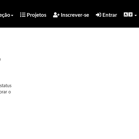
eção
Projetos
Inscrever-se
Entrar
e
 status
orar o