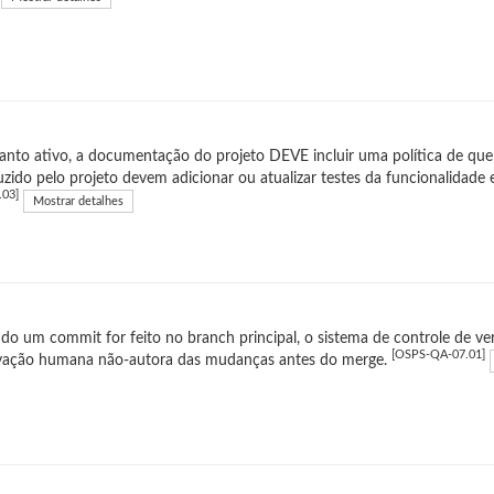
nto ativo, a documentação do projeto DEVE incluir uma política de qu
zido pelo projeto devem adicionar ou atualizar testes da funcionalidad
.03]
Mostrar detalhes
o um commit for feito no branch principal, o sistema de controle de v
[OSPS-QA-07.01]
vação humana não-autora das mudanças antes do merge.