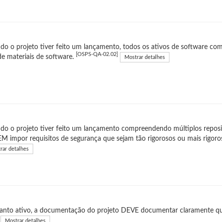
o o projeto tiver feito um lançamento, todos os ativos de software 
[OSPS-QA-02.02]
 de materiais de software.
Mostrar detalhes
o o projeto tiver feito um lançamento compreendendo múltiplos reposit
 impor requisitos de segurança que sejam tão rigorosos ou mais rigoros
rar detalhes
anto ativo, a documentação do projeto DEVE documentar claramente qu
Mostrar detalhes