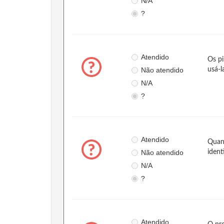
N/A
?
Atendido
Os pi
Não atendido
usá-l
N/A
?
Atendido
Quand
Não atendido
ident
N/A
?
Atendido