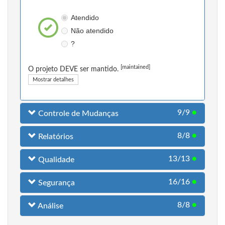
Atendido
Não atendido
?
[maintained]
O projeto DEVE ser mantido.
Mostrar detalhes
9/9
●
Controle de Mudanças
8/8
●
Relatórios
13/13
●
Qualidade
16/16
●
Segurança
8/8
●
Análise