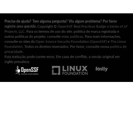
Precisa de ajuda? Tem alguma pergunta? Viu algum problema? Por favor
registre uma questão
.
Copyright ©
OpenSSF Best Practices Badge a Series of LF
Projects, LLC
. Para os termos de uso do site, política de marca registrada e
outras políticas do projeto, consulte
estas políticas
. Para mais informações,
consulte os sites da
Open Source Security Foundation (OpenSSF)
e
The Linux
Foundation
. Todos os direitos reservados. Por favor, consulte nossa
política de
privacidade
.
Esta tradução pode conter erros. Em caso de conflito, a versão original em
inglês prevalece.