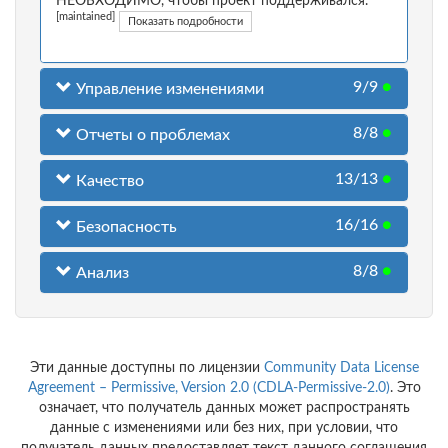
НЕОБХОДИМО, чтобы проект поддерживался.
[maintained]
Показать подробности
9/9
●
Управление изменениями
8/8
●
Отчеты о проблемах
13/13
●
Качество
16/16
●
Безопасность
8/8
●
Анализ
Эти данные доступны по лицензии
Community Data License
Agreement – Permissive, Version 2.0 (CDLA-Permissive-2.0)
. Это
означает, что получатель данных может распространять
данные с изменениями или без них, при условии, что