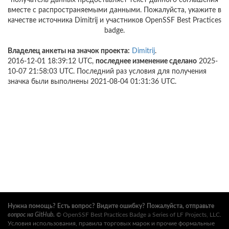
получатель данных предоставляет текст данного соглашения
вместе с распространяемыми данными. Пожалуйста, укажите в
качестве источника Dimitrij и участников OpenSSF Best Practices
badge.
Владелец анкеты на значок проекта:
Dimitrij
.
2016-12-01 18:39:12 UTC,
последнее изменение сделано
2025-
10-07 21:58:03 UTC. Последний раз условия для получения
значка были выполнены 2021-08-04 01:31:36 UTC.
Нужна помощь? Есть вопрос? Видите ошибку? Пожалуйста, отправьте
вопрос на GitHub
.
©
OpenSSF Best Practices Badge a Series of LF Projects, LLC
.
Условия использования, правила торговых марок и прочие формальные