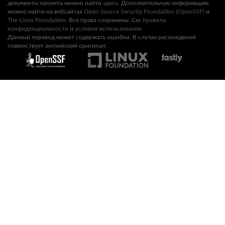
документы проекта можно найти
здесь
. Дополнительную информацию
можно найти на вебсайтах
Open Source Security Foundation (OpenSSF)
и
The Linux Foundation
. Все права сохранены. См.
правила
конфиденциальности
и
условия использования
.
Данный перевод может содержать ошибки. В случае расхождений
главенствует английский оригинал.