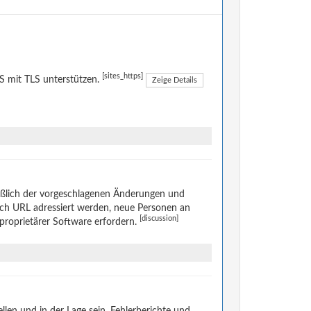
[sites_https]
 mit TLS unterstützen.
Zeige Details
eßlich der vorgeschlagenen Änderungen und
rch URL adressiert werden, neue Personen an
[discussion]
 proprietärer Software erfordern.
len und in der Lage sein, Fehlerberichte und