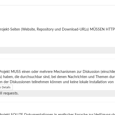
Projekt-Seiten (Website, Repository und Download-URLs) MÜSSEN HTTPS
Projekt MUSS einen oder mehrere Mechanismen zur Diskussion (einschli
s) haben, die durchsuchbar sind, bei denen Nachrichten und Themen du
en der Diskussionen teilnehmen können und keine lokale Installation von
e Details
l requests.
rojekt SOLLTE Dokumentationen in englischer Sprache zur Verfügung stel