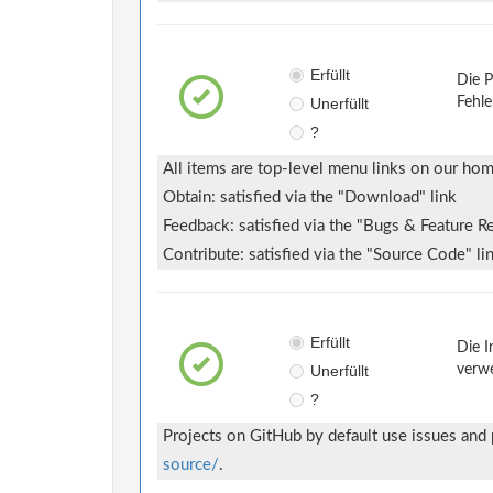
Erfüllt
Die P
Unerfüllt
Fehle
?
All items are top-level menu links on our ho
Obtain: satisfied via the "Download" link
Feedback: satisfied via the "Bugs & Feature R
Contribute: satisfied via the "Source Code" li
Erfüllt
Die I
Unerfüllt
verwe
?
Projects on GitHub by default use issues and
source/
.