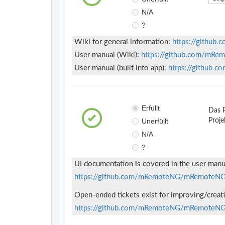
N/A
?
Wiki for general information:
https://githu
User manual (Wiki):
https://github.com/mR
User manual (built into app):
https://github
Erfüllt
Das P
Unerfüllt
Proje
N/A
?
UI documentation is covered in the user manu
https://github.com/mRemoteNG/mRemoteNG
Open-ended tickets exist for improving/crea
https://github.com/mRemoteNG/mRemoteNG