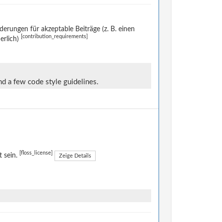
rungen für akzeptable Beiträge (z. B. einen
[contribution_requirements]
erlich)
nd a few code style guidelines.
[floss_license]
t sein.
Zeige Details