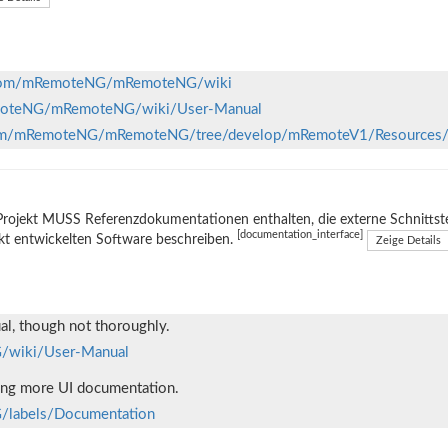
b.com/mRemoteNG/mRemoteNG/wiki
emoteNG/mRemoteNG/wiki/User-Manual
.com/mRemoteNG/mRemoteNG/tree/develop/mRemoteV1/Resources
rojekt MUSS Referenzdokumentationen enthalten, die externe Schnittste
[documentation_interface]
kt entwickelten Software beschreiben.
Zeige Details
al, though not thoroughly.
/wiki/User-Manual
ting more UI documentation.
/labels/Documentation