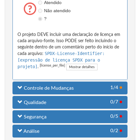
Atendido
Não atendido
?
O projeto DEVE incluir uma declaração de licença em
cada arquivo-fonte. Isso PODE ser feito incluindo o
seguinte dentro de um comentário perto do início de
SPDX-License-Identifier:
cada arquivo:
[expressão de licença SPDX para o
[license_per_file]
projeto]
.
Mostrar detalhes
1/4
●
Controle de Mudanças
0/7
●
Qualidade
0/5
●
Segurança
0/2
●
Análise