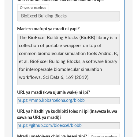
Jina la mradi linalosomeka na binadamu ni lipi?
Onyesha maelezo
Maelezo mafupi ya mradi ni yapi?
The BioExcel Building Blocks (BioBB) library is a
collection of portable wrappers on top of
common biomolecular simulation tools Andrio, P.,
et al. BioExcel Building Blocks, a software library
for interoperable biomolecular simulation
workflows. Sci Data 6, 169 (2019).
URL ya mradi (kwa ujumla wake) ni ipi?
https://mmb.irbbarcelona.org/biobb
URL ya hifadhi ya kudhibiti toleo ni ipi (inaweza kuwa
sawa na URL ya mradi)?
https://github.com/bioexcel/biobb
Mradi umetolewa chini ya leseni zipi?
Onyesha maelezo