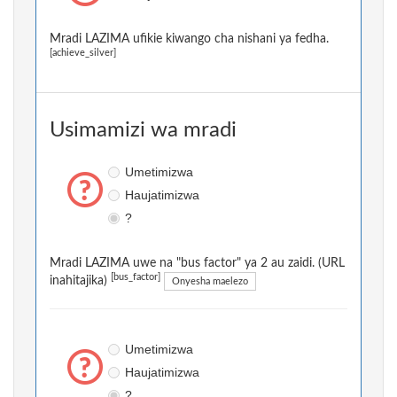
Mradi LAZIMA ufikie kiwango cha nishani ya fedha.
[achieve_silver]
Usimamizi wa mradi
Umetimizwa
Haujatimizwa
?
Mradi LAZIMA uwe na "bus factor" ya 2 au zaidi. (URL
[bus_factor]
inahitajika)
Onyesha maelezo
Umetimizwa
Haujatimizwa
?