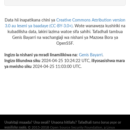
Data hii inapatikana chini ya
Creative Commons Attribution version
3.0 au leseni ya baadaye (CC-BY-3.0+)
. Wote wanaweza kushiriki na
kubadilisha data, lakini lazima watoe sifa sahihi. Tafadhali tambua
Genís Bayarri na wachangiaji wa nishani ya Mazoea Bora ya
OpenSSF.
Ingizo la nishani ya mradi linamilikiwa na:
Genís Bayarri
.
Ingizo liliundwa siku
2024-04-25 10:24:22 UTC,
iliyosasishwa mara
ya mwisho siku
2024-04-25 11:03:00 UTC.
Unahitaji msaada? Una swali? Unaona hitilafu? Tafadhali
tuma barua pepe
or
wasilisha suala
.
© 2015-2018
Open Source Security Foundation
, a
Linux