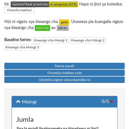
hii:
Hapa ni jinsi ya kuiweka:
Onyesha maelezo
Hizi ni vigezo vya kiwango cha
. Unaweza pia kuangalia vigezo
vya kiwango cha
au
.
Baseline Series:
Kiwango cha Msingi 1
Kiwango cha Msingi 2
Kiwango cha Msingi 3
Panua paneli
Onyesha maelezo yote
Onyesha vigezo visivyokamilika tu
0/5
●
Misingi
Jumla