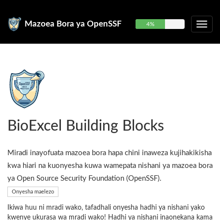
Mazoea Bora ya OpenSSF
4%
BioExcel Building Blocks
Miradi inayofuata mazoea bora hapa chini inaweza kujihakikisha
kwa hiari na kuonyesha kuwa wamepata nishani ya mazoea bora
ya Open Source Security Foundation (OpenSSF).
Onyesha maelezo
Ikiwa huu ni mradi wako, tafadhali onyesha hadhi ya nishani yako
kwenye ukurasa wa mradi wako! Hadhi ya nishani inaonekana kama