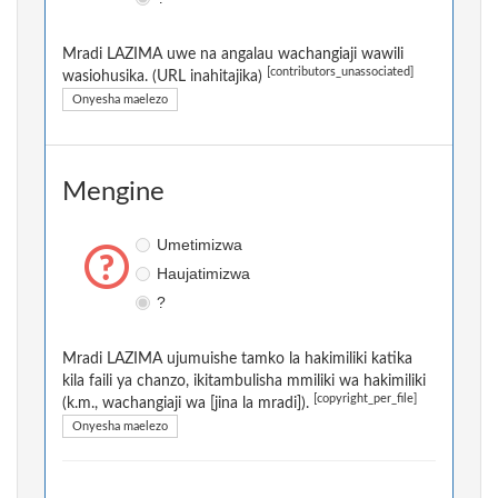
Mradi LAZIMA uwe na angalau wachangiaji wawili
[contributors_unassociated]
wasiohusika. (URL inahitajika)
Onyesha maelezo
Mengine
Umetimizwa
Haujatimizwa
?
Mradi LAZIMA ujumuishe tamko la hakimiliki katika
kila faili ya chanzo, ikitambulisha mmiliki wa hakimiliki
[copyright_per_file]
(k.m., wachangiaji wa [jina la mradi]).
Onyesha maelezo