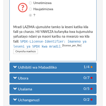
Umetimizwa
Haujatimizwa
?
Mradi LAZIMA ujumuishe tamko la leseni katika kila
faili ya chanzo. Hii YAWEZA kufanyika kwa kujumuisha
yafuatayo ndani ya maoni karibu na mwanzo wa kila
SPDX-License-Identifier: [maneno ya
faili:
[license_per_file]
leseni ya SPDX kwa mradi]
.
Onyesha maelezo
1/4
●
Udhibiti wa Mabadiliko
0/7
●
Ubora
0/5
●
Usalama
0/2
●
Uchanganuzi