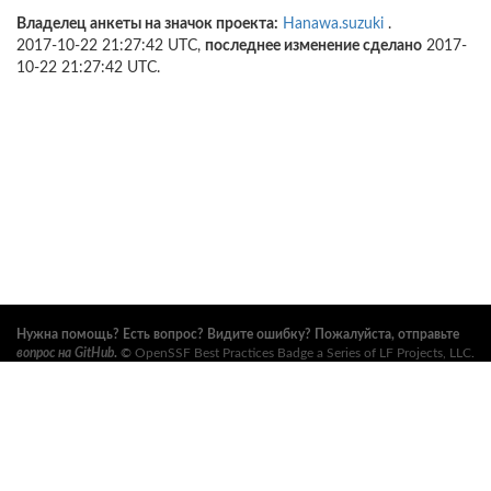
Владелец анкеты на значок проекта:
Hanawa.suzuki
.
2017-10-22 21:27:42 UTC,
последнее изменение сделано
2017-
10-22 21:27:42 UTC.
Нужна помощь? Есть вопрос? Видите ошибку? Пожалуйста, отправьте
вопрос на GitHub
.
©
OpenSSF Best Practices Badge a Series of LF Projects, LLC
.
Условия использования, правила торговых марок и прочие формальные
документы проекта можно найти
здесь
. Дополнительную информацию
можно найти на вебсайтах
Open Source Security Foundation (OpenSSF)
и
The Linux Foundation
. Все права сохранены. См.
правила
конфиденциальности
и
условия использования
.
Данный перевод может содержать ошибки. В случае расхождений
главенствует английский оригинал.