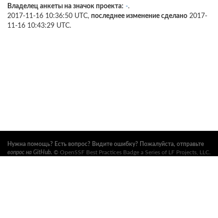
Владелец анкеты на значок проекта:
-
.
2017-11-16 10:36:50 UTC,
последнее изменение сделано
2017-
11-16 10:43:29 UTC.
Нужна помощь? Есть вопрос? Видите ошибку? Пожалуйста, отправьте
вопрос на GitHub
.
©
OpenSSF Best Practices Badge a Series of LF Projects, LLC
.
Условия использования, правила торговых марок и прочие формальные
документы проекта можно найти
здесь
. Дополнительную информацию
можно найти на вебсайтах
Open Source Security Foundation (OpenSSF)
и
The Linux Foundation
. Все права сохранены. См.
правила
конфиденциальности
и
условия использования
.
Данный перевод может содержать ошибки. В случае расхождений
главенствует английский оригинал.