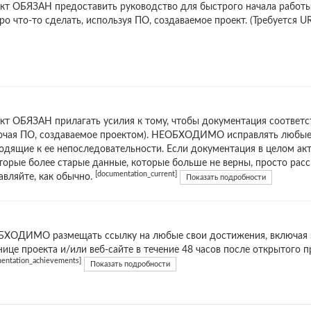
кт ОБЯЗАН предоставить руководство для быстрого начала работы
ро что-то сделать, используя ПО, создаваемое проект. (Требуется U
кт ОБЯЗАН прилагать усилия к тому, чтобы документация соответст
ючая ПО, создаваемое проектом). НЕОБХОДИМО исправлять любы
одящие к ее непоследовательности. Если документация в целом акт
торые более старые данные, которые больше не верны, просто расс
[documentation_current]
авляйте, как обычно.
Показать подробности
ХОДИМО размещать ссылку на любые свои достижения, включая эт
нице проекта и/или веб-сайте в течение 48 часов после открытого п
entation_achievements]
Показать подробности