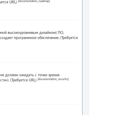
[documentation_roadmap]
буется URL)
емой высокоуровневым дизайном) ПО,
создает программное обеспечение. (Требуется
 не должен ожидать с точки зрения
[documentation_security]
ти»). (Требуется URL)