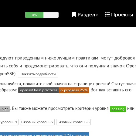
Раздел
Проекты
0%
ледуют приведенным ниже лучшим практикам, могут добровол
ить себя и продемонстрировать, что они получили значок Open
OpenSSF).
Показать подробности
пожалуйста, покажите свой значок на странице проекта! Статус знач
образом:
Вот как вставить его:
. Вы также можете просмотреть критерии уровня
или
 уровень 1
Базовый Уровень 2
Базовый Уровень 3
рыть выполненные и неприменимые (N/A) критерии