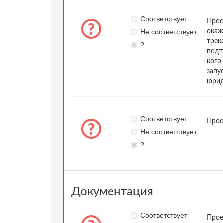
Соответствует
Прое
Не соответствует
окаж
трек
?
подт
кого
запу
юрид
Соответствует
Прое
Не соответствует
?
Документация
Соответствует
Прое