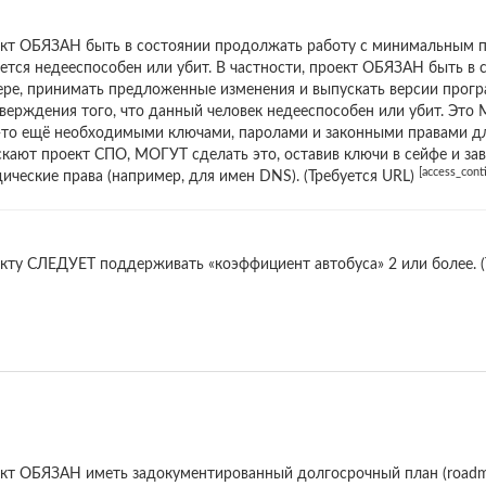
кт ОБЯЗАН быть в состоянии продолжать работу с минимальным пр
ется недееспособен или убит. В частности, проект ОБЯЗАН быть в 
ере, принимать предложенные изменения и выпускать версии прогр
верждения того, что данный человек недееспособен или убит. Это
-то ещё необходимыми ключами, паролами и законными правами дл
скают проект СПО, МОГУТ сделать это, оставив ключи в сейфе и з
[access_cont
ические права (например, для имен DNS). (Требуется URL)
кту СЛЕДУЕТ поддерживать «коэффициент автобуса» 2 или более. (
кт ОБЯЗАН иметь задокументированный долгосрочный план (roadma