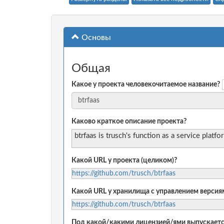
Основы
Общая
Какое у проекта человекочитаемое название?
Каково краткое описание проекта?
btrfaas is trusch's function as a service platfo
Какой URL у проекта (целиком)?
https://github.com/trusch/btrfaas
Какой URL у хранилища с управлением версиям
https://github.com/trusch/btrfaas
Под какой/какими лицензией/ями выпускаетс