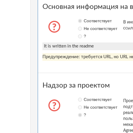
Основная информация на в
Соответствует
В ин
Не соответствует
ссыл
?
It is written in the readme
Предупреждение: требуется URL, но URL не
Надзор за проектом
Соответствует
Прое
Не соответствует
подт
реал
?
поль
меха
Agre