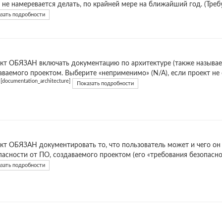
о не намеревается делать, по крайней мере на ближайший год. (Тре
зать подробности
кт ОБЯЗАН включать документацию по архитектуре (также называ
аваемого проектом. Выберите «неприменимо» (N/A), если проект не 
[documentation_architecture]
)
Показать подробности
кт ОБЯЗАН документировать то, что пользователь может и чего он
пасности от ПО, создаваемого проектом (его «требования безопаснос
зать подробности