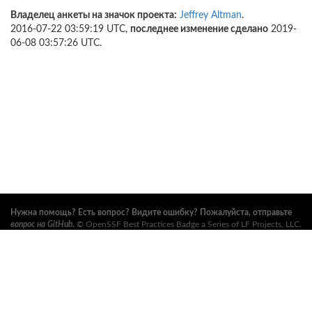
Владелец анкеты на значок проекта:
Jeffrey Altman
.
2016-07-22 03:59:19 UTC,
последнее изменение сделано
2019-
06-08 03:57:26 UTC.
Нужна помощь? Есть вопрос? Видите ошибку? Пожалуйста, отправьте
вопрос на GitHub
.
©
OpenSSF Best Practices Badge a Series of LF Projects, LLC
.
Условия использования, правила торговых марок и прочие формальные
документы проекта можно найти
здесь
. Дополнительную информацию
можно найти на вебсайтах
Open Source Security Foundation (OpenSSF)
и
The Linux Foundation
. Все права сохранены. См.
правила
конфиденциальности
и
условия использования
.
Данный перевод может содержать ошибки. В случае расхождений
главенствует английский оригинал.