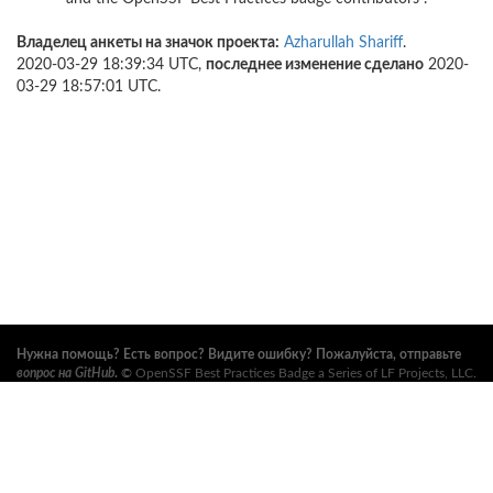
Владелец анкеты на значок проекта:
Azharullah Shariff
.
2020-03-29 18:39:34 UTC,
последнее изменение сделано
2020-
03-29 18:57:01 UTC.
Нужна помощь? Есть вопрос? Видите ошибку? Пожалуйста, отправьте
вопрос на GitHub
.
©
OpenSSF Best Practices Badge a Series of LF Projects, LLC
.
Условия использования, правила торговых марок и прочие формальные
документы проекта можно найти
здесь
. Дополнительную информацию
можно найти на вебсайтах
Open Source Security Foundation (OpenSSF)
и
The Linux Foundation
. Все права сохранены. См.
правила
конфиденциальности
и
условия использования
.
Данный перевод может содержать ошибки. В случае расхождений