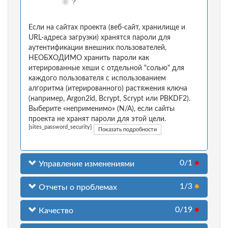
?
Если на сайтах проекта (веб-сайт, хранилище и
URL-адреса загрузки) хранятся пароли для
аутентификации внешних пользователей,
НЕОБХОДИМО хранить пароли как
итерированные хеши с отдельной "солью" для
каждого пользователя с использованием
алгоритма (итерированного) растяжения ключа
(например, Argon2id, Bcrypt, Scrypt или PBKDF2).
Выберите «неприменимо» (N/A), если сайты
проекта не хранят пароли для этой цели.
[sites_password_security]
Показать подробности
0/1
●
Управление изменениями
1/3
●
Отчеты о проблемах
0/19
●
Качество