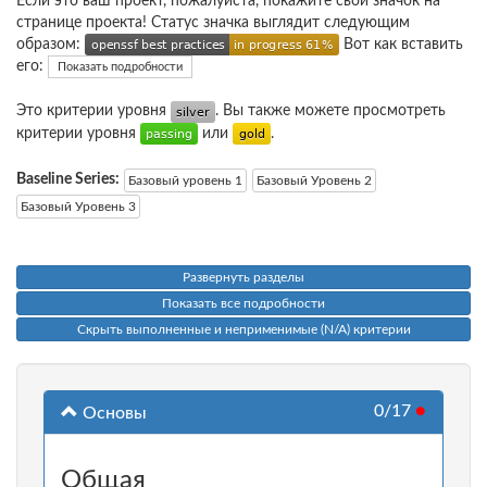
Если это ваш проект, пожалуйста, покажите свой значок на
странице проекта! Статус значка выглядит следующим
образом:
Вот как вставить
его:
Показать подробности
Это критерии уровня
. Вы также можете просмотреть
критерии уровня
или
.
Baseline Series:
Базовый уровень 1
Базовый Уровень 2
Базовый Уровень 3
Развернуть разделы
Показать все подробности
Скрыть выполненные и неприменимые (N/A) критерии
0/17
●
Основы
Общая