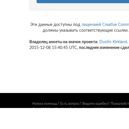
Эти данные доступны под
лицензией Creative Commo
должны указывать соответствующие ссылки. Пр
Владелец анкеты на значок проекта:
Dustin Kirkland
.
2015-12-08 15:40:45 UTC,
последнее изменение сде
Нужна помощь? Есть вопрос? Видите ошибку? Пожалуйста
OpenSSF Best Practices Badge a Series of LF Projects, LLC
. Ус
торговых марок и прочие формальные документы проекта
информацию можно найти на вебсайтах
Open Source Securi
Foundation
. Все права сохранены. См.
правила конфиденци