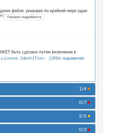
дном файле, указывая по крайней мере один
le]
Показать подробности
ОЖЕТ быть сделано путем включения в
-License-Identifier: [SPDX-выражение
1/4
●
0/7
●
2/5
●
0/2
●