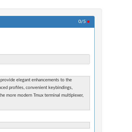
0/5
●
 provide elegant enhancements to the
nced profiles, convenient keybindings,
 the more modern Tmux terminal multiplexer,