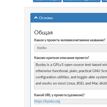
Основы
Общая
Какое у проекта человекочитаемое название?
Каково краткое описание проекта?
Byobu is a GPLv3 open source text-based wind
otherwise functional, plain, practical GNU Sc
configuration utilities, and toggle-able sys
and works on most Linux, BSD, and Mac distri
Какой URL у проекта (целиком)?
https://byobu.org