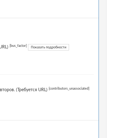
[bus_factor]
 URL)
Показать подробности
[contributors_unassociated]
торов. (Требуется URL)