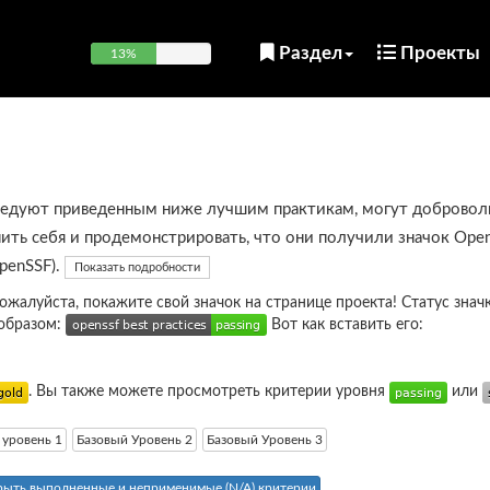
Раздел
Проекты
13%
ледуют приведенным ниже лучшим практикам, могут добровол
ить себя и продемонстрировать, что они получили значок Open
OpenSSF).
Показать подробности
пожалуйста, покажите свой значок на странице проекта! Статус знач
образом:
Вот как вставить его:
. Вы также можете просмотреть критерии уровня
или
 уровень 1
Базовый Уровень 2
Базовый Уровень 3
рыть выполненные и неприменимые (N/A) критерии