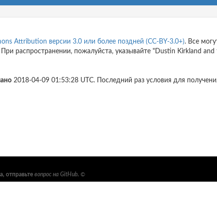
ns Attribution версии 3.0 или более поздней (CC-BY-3.0+)
. Все мог
и распространении, пожалуйста, указывайте "Dustin Kirkland and the
лано
2018-04-09 01:53:28 UTC. Последний раз условия для получени
, отправьте
вопрос на GitHub
.
©
ловия использования, правила
 можно найти
здесь
. Дополнительную
ty Foundation (OpenSSF)
и
The Linux
альности
и
условия использования
.