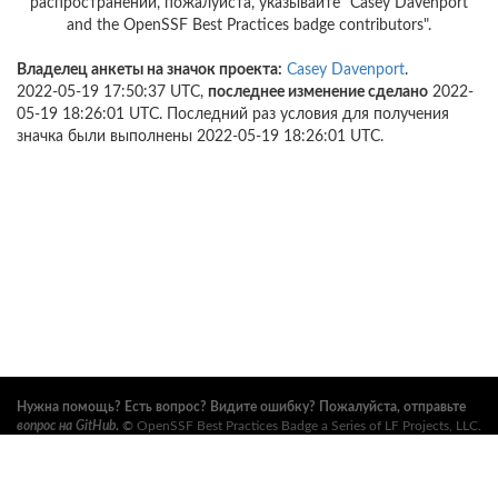
распространении, пожалуйста, указывайте "Casey Davenport
and the OpenSSF Best Practices badge contributors".
Владелец анкеты на значок проекта:
Casey Davenport
.
2022-05-19 17:50:37 UTC,
последнее изменение сделано
2022-
05-19 18:26:01 UTC. Последний раз условия для получения
значка были выполнены 2022-05-19 18:26:01 UTC.
Нужна помощь? Есть вопрос? Видите ошибку? Пожалуйста, отправьте
вопрос на GitHub
.
©
OpenSSF Best Practices Badge a Series of LF Projects, LLC
.
Условия использования, правила торговых марок и прочие формальные
документы проекта можно найти
здесь
. Дополнительную информацию
можно найти на вебсайтах
Open Source Security Foundation (OpenSSF)
и