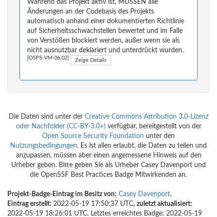
Während das Projekt aktiv ist, MÜSSEN alle
Änderungen an der Codebasis des Projekts
automatisch anhand einer dokumentierten Richtlinie
auf Sicherheitsschwachstellen bewertet und im Falle
von Verstößen blockiert werden, außer wenn sie als
nicht ausnutzbar deklariert und unterdrückt wurden.
[OSPS-VM-06.02]
Zeige Details
Die Daten sind unter der
Creative Commons Attribution 3.0-Lizenz
oder Nachfolder (CC-BY-3.0+)
verfügbar, bereitgestellt von der
Open Source Security Foundation
unter den
Nutzungsbedingungen
. Es ist allen erlaubt, die Daten zu teilen und
anzupassen, müssen aber einen angemessene Hinweis auf den
Urheber geben. Bitte geben Sie als Urheber Casey Davenport und
die OpenSSF Best Practices Badge Mitwirkenden an.
Projekt-Badge-Eintrag im Besitz von:
Casey Davenport
.
Eintrag erstellt:
2022-05-19 17:50:37 UTC,
zuletzt aktualisiert:
2022-05-19 18:26:01 UTC. Letztes erreichtes Badge: 2022-05-19