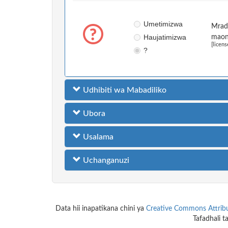
Umetimizwa
Mradi
Haujatimizwa
maoni
[licens
?
Udhibiti wa Mabadiliko
Ubora
Usalama
Uchanganuzi
Data hii inapatikana chini ya
Creative Commons Attribut
Tafadhali 