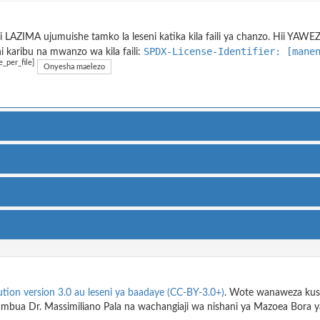
 LAZIMA ujumuishe tamko la leseni katika kila faili ya chanzo. Hii YAW
SPDX-License-Identifier: [mane
 karibu na mwanzo wa kila faili:
e_per_file]
Onyesha maelezo
ion version 3.0 au leseni ya baadaye (CC-BY-3.0+)
. Wote wanaweza kushir
tambua Dr. Massimiliano Pala na wachangiaji wa nishani ya Mazoea Bora 