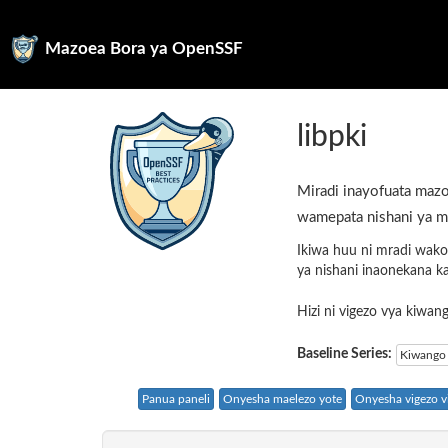
Mazoea Bora ya OpenSSF
libpki
Miradi inayofuata mazo
wamepata nishani ya m
Ikiwa huu ni mradi wako
ya nishani inaonekana k
Hizi ni vigezo vya kiwa
Baseline Series:
Kiwango 
Panua paneli
Onyesha maelezo yote
Onyesha vigezo vi