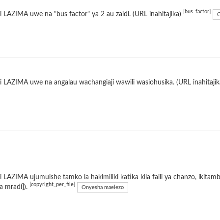
[bus_factor]
 LAZIMA uwe na "bus factor" ya 2 au zaidi. (URL inahitajika)
O
 LAZIMA uwe na angalau wachangiaji wawili wasiohusika. (URL inahitaji
 LAZIMA ujumuishe tamko la hakimiliki katika kila faili ya chanzo, ikitamb
[copyright_per_file]
la mradi]).
Onyesha maelezo