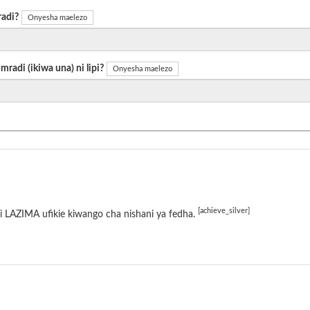
radi?
Onyesha maelezo
radi (ikiwa una) ni lipi?
Onyesha maelezo
[achieve_silver]
 LAZIMA ufikie kiwango cha nishani ya fedha.