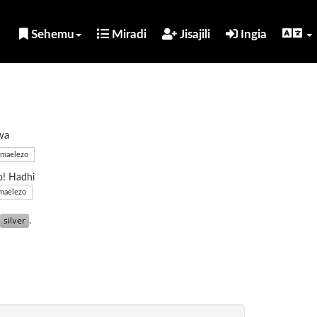
Sehemu
Miradi
Jisajili
Ingia
wa
maelezo
o! Hadhi
maelezo
.