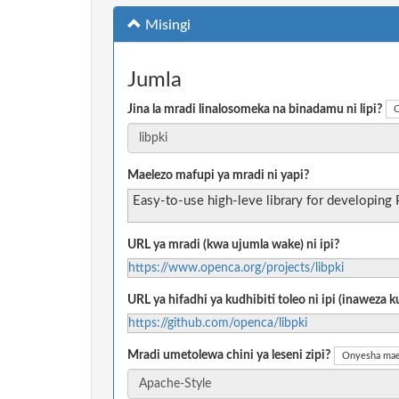
Misingi
Jumla
Jina la mradi linalosomeka na binadamu ni lipi?
O
Maelezo mafupi ya mradi ni yapi?
Easy-to-use high-leve library for developing 
URL ya mradi (kwa ujumla wake) ni ipi?
https://www.openca.org/projects/libpki
URL ya hifadhi ya kudhibiti toleo ni ipi (inaweza
https://github.com/openca/libpki
Mradi umetolewa chini ya leseni zipi?
Onyesha mae