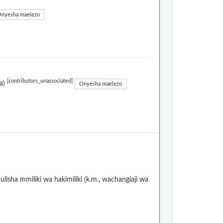
nyesha maelezo
[contributors_unassociated]
ka)
Onyesha maelezo
ulisha mmiliki wa hakimiliki (k.m., wachangiaji wa