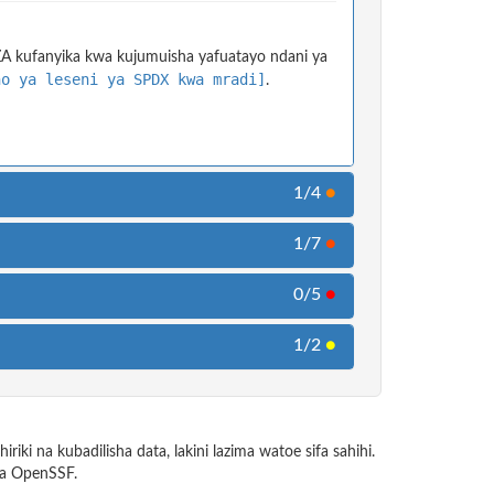
EZA kufanyika kwa kujumuisha yafuatayo ndani ya
no ya leseni ya SPDX kwa mradi]
.
1/4
●
1/7
●
0/5
●
1/2
●
iki na kubadilisha data, lakini lazima watoe sifa sahihi.
ya OpenSSF.