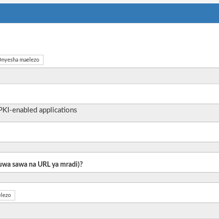
nyesha maelezo
PKI-enabled applications
 kuwa sawa na URL ya mradi)?
lezo