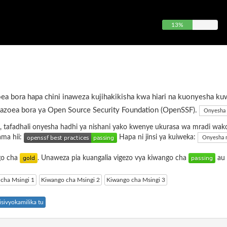
13%
ea bora hapa chini inaweza kujihakikisha kwa hiari na kuonyesha ku
azoea bora ya Open Source Security Foundation (OpenSSF).
Onyesha 
, tafadhali onyesha hadhi ya nishani yako kwenye ukurasa wa mradi wak
ama hii:
Hapa ni jinsi ya kuiweka:
Onyesha 
ngo cha
. Unaweza pia kuangalia vigezo vya kiwango cha
au
cha Msingi 1
Kiwango cha Msingi 2
Kiwango cha Msingi 3
sivyokamilika tu